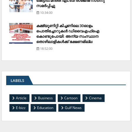
കെട്ടിടം മന്ത്രി എം.ബി രാജേഷ് നാടിനു
സമര്‍പ്പിച്ചു
10:34:00
കമ്മ്യൂണിറ്റി കിച്ചണിലെ 30ഓളം
പൊതിച്ചോറുകള്‍ ഡിവൈഎഫ്‌ഐ
കൊണ്ടുപോയി: അന്യ സംസ്ഥാന
തൊഴിലാളികള്‍ക്ക് ഭക്ഷണമില്ല
18:52:00
LABELS
Article
Business
Cartoon
Cinema
E-bizz
Education
Gulf News