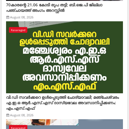
70കാരന്റെ 21.06 കോടി രൂപ തട്ടി; ബി.ജെ.പി ജില്ലാ
പഞ്ചായത്ത് അംഗം അറസ്റ്റില്‍
August 08, 2026
Kasaragod
വി.ഡി സവര്‍ക്കറെ ഉള്‍പ്പെടുത്തി ചോദ്യാവലി; മഞ്ചേശ്വരം
എ.ഇ.ഒ ആര്‍.എസ്.എസ് ദാസ്യവേല അവസാനിപ്പിക്കണം:
എം.എസ്.എഫ്
August 08, 2026
Kasaragod