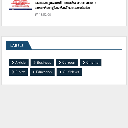
കൊണ്ടുപോയി: അന്യ സംസ്ഥാന
തൊഴിലാളികള്‍ക്ക് ഭക്ഷണമില്ല
18:52:00
LABELS
Article
Business
Cartoon
Cinema
E-bizz
Education
Gulf News