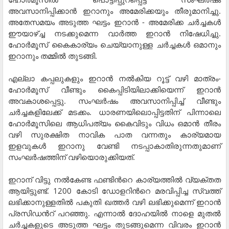
അവസാനിപ്പിക്കാൻ ഇറാനും അമേരിക്കയും തീരുമാനിച്ചു.
അതേസമയം അടുത്ത ഘട്ടം ഇറാൻ - അമേരിക്ക ചർച്ചകൾ
ഈയാഴ്ച്ച നടക്കുമെന്ന വാർത്ത ഇറാൻ നിഷേധിച്ചു.
ഹോർമൂസ് കൈകാര്യം ചെയ്യാനുള്ള ചർച്ചകൾ ഒമാനും
ഇറാനും തമ്മിൽ തുടങ്ങി.
എല്ലാ കപ്പലുകളും ഇറാൻ നൽകിയ റൂട്ട് വഴി മാത്രം-
ഹോർമൂസ് വീണ്ടും കൈപ്പിടിയിലാക്കിയെന്ന് ഇറാൻ
അവകാശപ്പെട്ടു. സംഘർഷം അവസാനിപ്പിച്ച് വീണ്ടും
ചർച്ചകളിലേക്ക് മടക്കം. ധാരണയിലൊപ്പിട്ടതിന് പിന്നാലെ
ഹോർമൂസിലെ ആധിപത്യം കൈവിടും വിധം ഒമാൻ തീരം
വഴി സുരക്ഷിത നാവിക പാത വന്നതും കാര്യമായ
ഇളവുകൾ ഇറാനു വേണ്ടി നടപ്പാകാതിരുന്നതുമാണ്
സംഘർഷത്തിന് വഴിയൊരുക്കിയത്.
ഇറാന് വിട്ടു നൽകേണ്ട ഫണ്ടിന്‍റെ കാര്യത്തിൽ വ്യക്തത
ആയിട്ടുണ്ട്. 1200 കോടി ഡോളറിന്‍റെ മരവിപ്പിച്ച സ്വത്ത്
ലഭിക്കാനുള്ളതിൽ പകുതി ഖത്തർ വഴി ലഭിക്കുമെന്ന് ഇറാൻ
പ്രസിഡന്‍റ് പറഞ്ഞു. എന്നാൽ ദോഹയിൽ നാളെ മുതൽ
ചർച്ചകളുടെ അടുത്ത ഘട്ടം തുടങ്ങുമെന്ന വിവരം ഇറാൻ