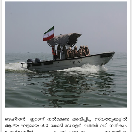
ടെഹ്റാൻ: ഇറാന് നൽകേണ്ട മരവിപ്പിച്ച സ്വത്തുക്കളിൽ
ആദ്യ ഘട്ടമായ 600 കോടി ഡോളർ ഖത്തർ വഴി നൽകും.
ഹോർമൂസിൽ പൊട്ടിപ്പുറപ്പെട്ട സംഘർഷം