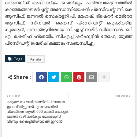
ധര്‍ണയ്ക്ക് അഭിവാദ്യം ചെയ്യും. പത്രസമ്മേളനത്തില്‍
കാഞ്ഞങ്ങാട് മര്‍ച്ചന്റ് അസോസിയേഷന്‍ പ്രസിഡന്റ് സി.കെ
ആസിഫ്, ജനറല്‍ സെക്രട്ടറി പി. മഹേഷ്, ട്രഷറര്‍ മെട്രോ
ആസിഫ്, സീനിയര്‍ വൈസ് പ്രസിഡന്റ് ഐശ്വര്യ
കുമാരന്‍, സെക്രട്ടറിമരായ സി.എച്ച് സമീര്‍ ഡിസൈന്‍, ബി
എ. ഷെരീഫ് ഫ്രെയിം, സി.എച്ച് ഷര്‍ഫുദ്ദീന്‍ തോഫ, യൂത്ത്
പ്രസിഡന്റ് ഷെരീക് കമ്മാടം സംബന്ധിച്ചു.
Tags
Kerala
OLDER
NEWER
കടുത്ത സംഘർഷത്തിന് പിന്നാലെ
ഇറാന് വിട്ടുനൽകുന്ന ഫണ്ടിൽ
വ്യക്തത ആയി, 600 കോടി ഡോളർ
ഖത്തർ വഴി നൽകും; ഹോർമുസ്
വീണ്ടും കൈപ്പിടിയിലാക്കി ഇറാൻ