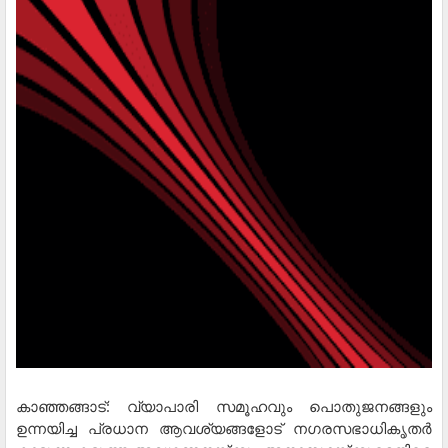
കാഞ്ഞങ്ങാട്: വ്യാപാരി സമൂഹവും പൊതുജനങ്ങളും
ഉന്നയിച്ച പ്രധാന ആവശ്യങ്ങളോട് നഗരസഭാധികൃതര്‍