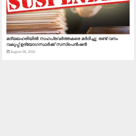
മദ്യലഹരിയിൽ സഹപ്രവർത്തകരെ മര്‍ദിച്ചു; രണ്ട് വനം
വകുപ്പ് ഉദ്യോഗസ്ഥര്‍ക്ക് സസ്‌പെന്‍ഷന്‍
August 06, 2026