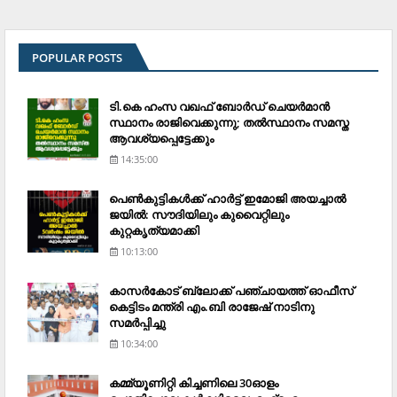
POPULAR POSTS
ടി.കെ ഹംസ വഖഫ് ബോര്‍ഡ് ചെയര്‍മാന്‍
സ്ഥാനം രാജിവെക്കുന്നു; തല്‍സ്ഥാനം സമസ്ത
ആവശ്യപ്പെട്ടേക്കും
14:35:00
പെണ്‍കുട്ടികള്‍ക്ക് ഹാര്‍ട്ട് ഇമോജി അയച്ചാല്‍
ജയില്‍: സൗദിയിലും കുവൈറ്റിലും
കുറ്റകൃത്യമാക്കി
10:13:00
കാസര്‍കോട് ബ്ലോക്ക് പഞ്ചായത്ത് ഓഫീസ്
കെട്ടിടം മന്ത്രി എം.ബി രാജേഷ് നാടിനു
സമര്‍പ്പിച്ചു
10:34:00
കമ്മ്യൂണിറ്റി കിച്ചണിലെ 30ഓളം