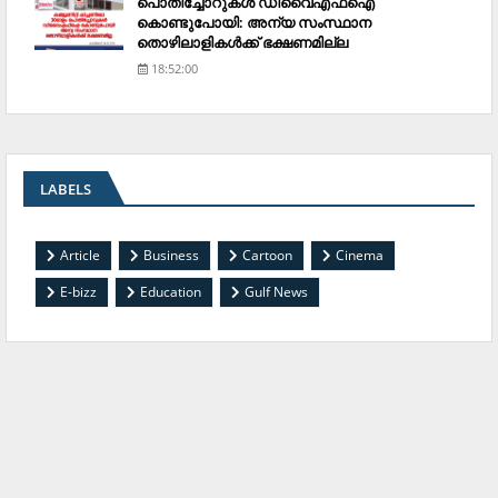
പൊതിച്ചോറുകള്‍ ഡിവൈഎഫ്‌ഐ
കൊണ്ടുപോയി: അന്യ സംസ്ഥാന
തൊഴിലാളികള്‍ക്ക് ഭക്ഷണമില്ല
18:52:00
LABELS
Article
Business
Cartoon
Cinema
E-bizz
Education
Gulf News