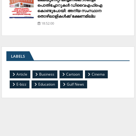
പൊതിച്ചോറുകള്‍ ഡിവൈഎഫ്‌ഐ
കൊണ്ടുപോയി: അന്യ സംസ്ഥാന
തൊഴിലാളികള്‍ക്ക് ഭക്ഷണമില്ല
18:52:00
LABELS
Article
Business
Cartoon
Cinema
E-bizz
Education
Gulf News