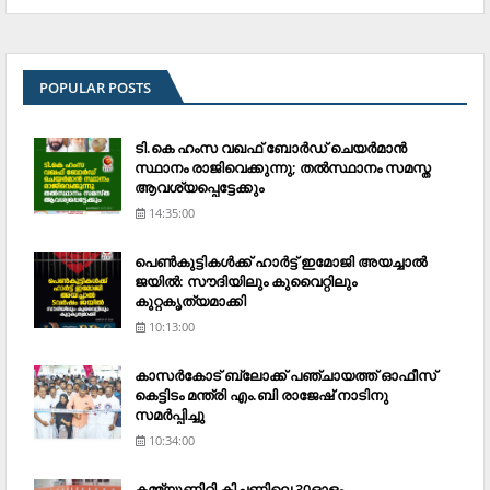
POPULAR POSTS
ടി.കെ ഹംസ വഖഫ് ബോര്‍ഡ് ചെയര്‍മാന്‍
സ്ഥാനം രാജിവെക്കുന്നു; തല്‍സ്ഥാനം സമസ്ത
ആവശ്യപ്പെട്ടേക്കും
14:35:00
പെണ്‍കുട്ടികള്‍ക്ക് ഹാര്‍ട്ട് ഇമോജി അയച്ചാല്‍
ജയില്‍: സൗദിയിലും കുവൈറ്റിലും
കുറ്റകൃത്യമാക്കി
10:13:00
കാസര്‍കോട് ബ്ലോക്ക് പഞ്ചായത്ത് ഓഫീസ്
കെട്ടിടം മന്ത്രി എം.ബി രാജേഷ് നാടിനു
സമര്‍പ്പിച്ചു
10:34:00
കമ്മ്യൂണിറ്റി കിച്ചണിലെ 30ഓളം