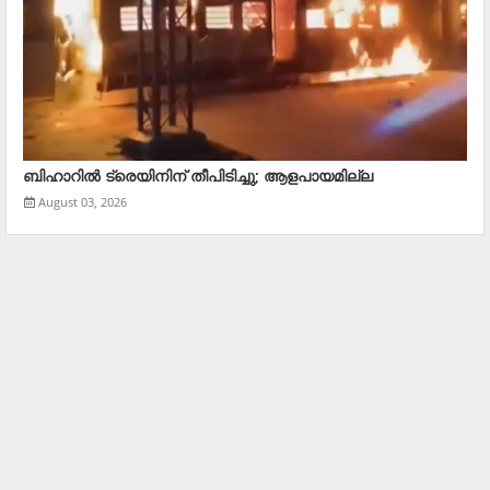
ബിഹാറില്‍ ട്രെയിനിന് തീപിടിച്ചു; ആളപായമില്ല
August 03, 2026