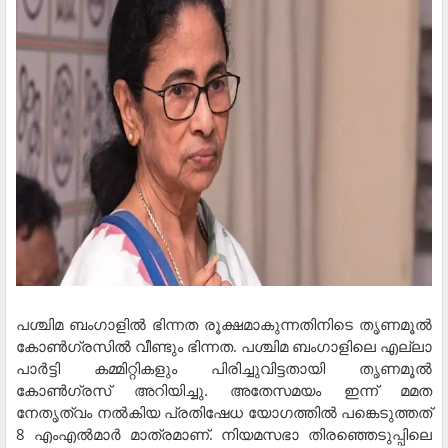
പശ്ചിമ ബംഗാളിൽ ഭിന്നത രൂക്ഷമാകുന്നതിനിടെ തൃണമൂൽ
കോൺഗ്രസിൽ വീണ്ടും ഭിന്നത. പശ്ചിമ ബംഗാളിലെ എല്ലാ
പാർട്ടി കമ്മിറ്റികളും പിരിച്ചുവിട്ടതായി തൃണമൂൽ
കോൺഗ്രസ് അറിയിച്ചു. അതേസമയം ഇന്ന് മമത
നേതൃത്വം നൽകിയ പ്രതിഷേധ യോഗത്തിൽ പങ്കെടുത്തത്
8 എംഎൽമാർ മാത്രമാണ്. നിയമസഭാ തിരഞ്ഞെടുപ്പിലെ