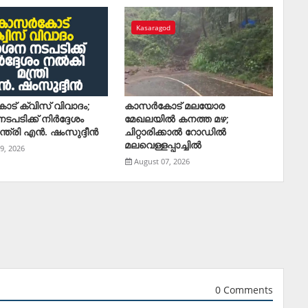
Kasaragod
ോട് ക്വിസ് വിവാദം;
കാസര്‍കോട് മലയോര
പടിക്ക് നിര്‍ദ്ദേശം
മേഖലയില്‍ കനത്ത മഴ;
്ത്രി എന്‍. ഷംസുദ്ദീന്‍
ചിറ്റാരിക്കാല്‍ റോഡില്‍
മലവെള്ളപ്പാച്ചില്‍
9, 2026
August 07, 2026
0 Comments