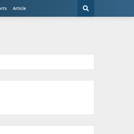
orts
Article