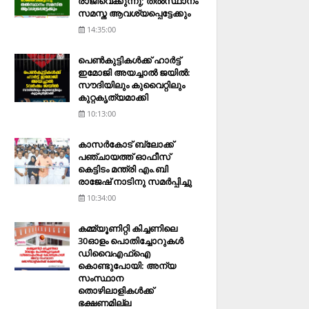
രാജിവെക്കുന്നു; തല്‍സ്ഥാനം
സമസ്ത ആവശ്യപ്പെട്ടേക്കും
14:35:00
പെണ്‍കുട്ടികള്‍ക്ക് ഹാര്‍ട്ട്
ഇമോജി അയച്ചാല്‍ ജയില്‍:
സൗദിയിലും കുവൈറ്റിലും
കുറ്റകൃത്യമാക്കി
10:13:00
കാസര്‍കോട് ബ്ലോക്ക്
പഞ്ചായത്ത് ഓഫീസ്
കെട്ടിടം മന്ത്രി എം.ബി
രാജേഷ് നാടിനു സമര്‍പ്പിച്ചു
10:34:00
കമ്മ്യൂണിറ്റി കിച്ചണിലെ
30ഓളം പൊതിച്ചോറുകള്‍
ഡിവൈഎഫ്‌ഐ
കൊണ്ടുപോയി: അന്യ
സംസ്ഥാന
തൊഴിലാളികള്‍ക്ക്
ഭക്ഷണമില്ല