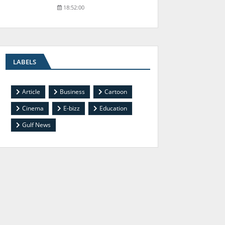
18:52:00
LABELS
Article
Business
Cartoon
Cinema
E-bizz
Education
Gulf News