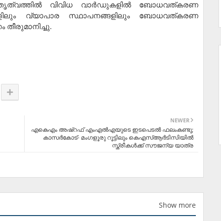
തൃത്വത്തില്‍ വിവിധ വാര്‍ഡുകളില്‍ ബോധവത്കരണ
ടുകളിലും വ്യാപാര സ്ഥാപനങ്ങളിലും ബോധവത്കരണ
തീരുമാനിച്ചു.
NEWER
എകെഎം അഷ്‌റഫ് എംഎല്‍എയുടെ ഇടപെടല്‍ ഫലംകണ്ടു;
കാസര്‍കോട്- മംഗളൂരു റൂട്ടിലും കെഎസ്ആര്‍ടിസിയില്‍
സ്ത്രീകള്‍ക്ക് സൗജന്യ യാത്ര
Show more