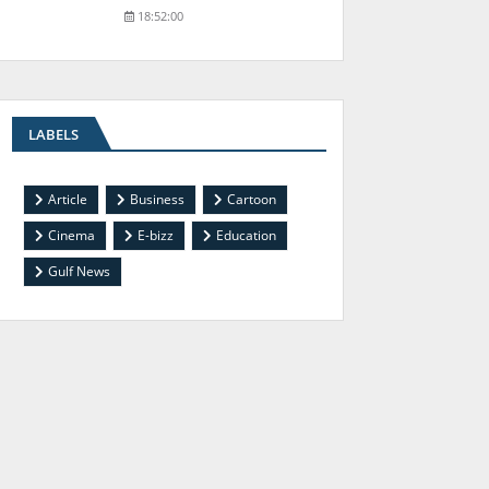
18:52:00
LABELS
Article
Business
Cartoon
Cinema
E-bizz
Education
Gulf News