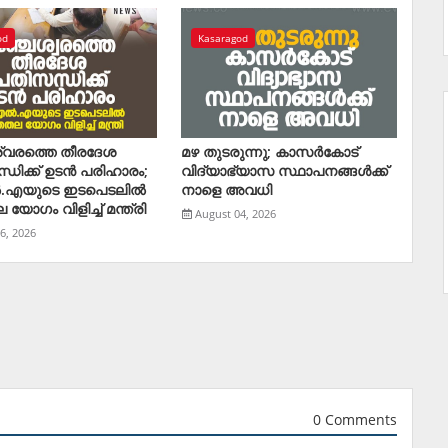
od
Kasaragod
്വരത്തെ തീരദേശ
മഴ തുടരുന്നു; കാസര്‍കോട്
ധിക്ക് ഉടന്‍ പരിഹാരം;
വിദ്യാഭ്യാസ സ്ഥാപനങ്ങള്‍ക്ക്
‍.എയുടെ ഇടപെടലില്‍
നാളെ അവധി
യോഗം വിളിച്ച് മന്ത്രി
August 04, 2026
6, 2026
0 Comments