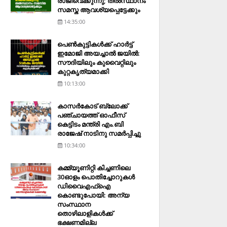
രാജിവെക്കുന്നു; തല്‍സ്ഥാനം
സമസ്ത ആവശ്യപ്പെട്ടേക്കും
14:35:00
പെണ്‍കുട്ടികള്‍ക്ക് ഹാര്‍ട്ട്
ഇമോജി അയച്ചാല്‍ ജയില്‍:
സൗദിയിലും കുവൈറ്റിലും
കുറ്റകൃത്യമാക്കി
10:13:00
കാസര്‍കോട് ബ്ലോക്ക്
പഞ്ചായത്ത് ഓഫീസ്
കെട്ടിടം മന്ത്രി എം.ബി
രാജേഷ് നാടിനു സമര്‍പ്പിച്ചു
10:34:00
കമ്മ്യൂണിറ്റി കിച്ചണിലെ
30ഓളം പൊതിച്ചോറുകള്‍
ഡിവൈഎഫ്‌ഐ
കൊണ്ടുപോയി: അന്യ
സംസ്ഥാന
തൊഴിലാളികള്‍ക്ക്
ഭക്ഷണമില്ല