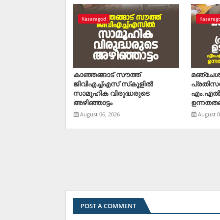
Kasaragod
Kasarag
കാഞ്ഞങ്ങാട് സൗത്ത്
മഞ്ചേശ
ജിവിഎച്ച്എസ് സ്‌കൂളില്‍
പ്രതിസന്
സാമൂഹിക വിരുദ്ധരുടെ
എം.എല്
അഴിഞ്ഞാട്ടം
ഉന്നതതല 
August 06, 2026
August 0
POST A COMMENT