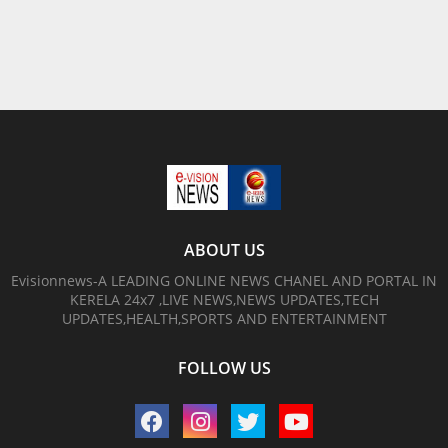
ABOUT US
Evisionnews-A LEADING ONLINE NEWS CHANEL AND PORTAL IN
KERELA 24x7 ,LIVE NEWS,NEWS UPDATES,TECH
UPDATES,HEALTH,SPORTS AND ENTERTAINMENT
FOLLOW US