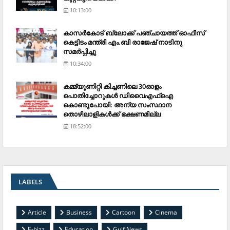
10:13:00
കാസര്‍കോട് ബ്ലോക്ക് പഞ്ചായത്ത് ഓഫീസ്
കെട്ടിടം മന്ത്രി എം.ബി രാജേഷ് നാടിനു
സമര്‍പ്പിച്ചു
10:34:00
കമ്മ്യൂണിറ്റി കിച്ചണിലെ 30ഓളം
പൊതിച്ചോറുകള്‍ ഡിവൈഎഫ്‌ഐ
കൊണ്ടുപോയി: അന്യ സംസ്ഥാന
തൊഴിലാളികള്‍ക്ക് ഭക്ഷണമില്ല
18:52:00
LABELS
Article
Business
Cartoon
Cinema
E-bizz
Education
Gulf News