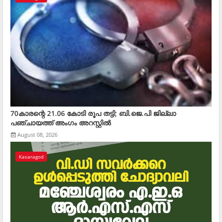
70കാരന്റെ 21.06 കോടി രൂപ തട്ടി; ബി.ജെ.പി ജില്ലാ
പഞ്ചായത്ത് അംഗം അറസ്റ്റില്‍
August 08, 2026
Kasaragod