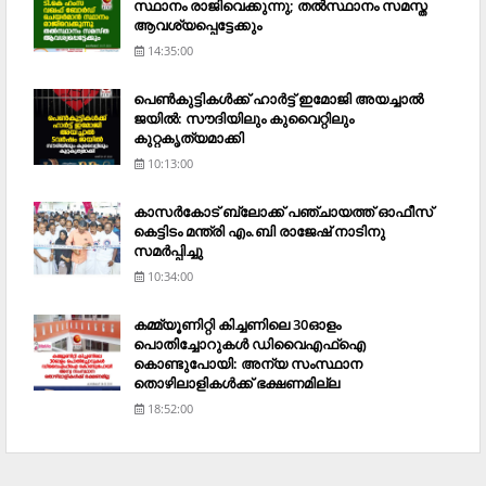
സ്ഥാനം രാജിവെക്കുന്നു; തല്‍സ്ഥാനം സമസ്ത
ആവശ്യപ്പെട്ടേക്കും
14:35:00
പെണ്‍കുട്ടികള്‍ക്ക് ഹാര്‍ട്ട് ഇമോജി അയച്ചാല്‍
ജയില്‍: സൗദിയിലും കുവൈറ്റിലും
കുറ്റകൃത്യമാക്കി
10:13:00
കാസര്‍കോട് ബ്ലോക്ക് പഞ്ചായത്ത് ഓഫീസ്
കെട്ടിടം മന്ത്രി എം.ബി രാജേഷ് നാടിനു
സമര്‍പ്പിച്ചു
10:34:00
കമ്മ്യൂണിറ്റി കിച്ചണിലെ 30ഓളം
പൊതിച്ചോറുകള്‍ ഡിവൈഎഫ്‌ഐ
കൊണ്ടുപോയി: അന്യ സംസ്ഥാന
തൊഴിലാളികള്‍ക്ക് ഭക്ഷണമില്ല
18:52:00