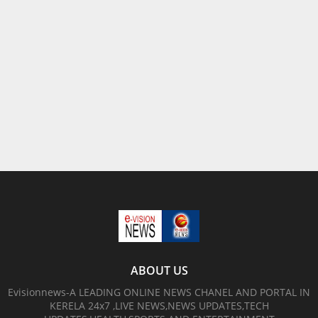
ABOUT US
Evisionnews-A LEADING ONLINE NEWS CHANEL AND PORTAL IN
KERELA 24x7 ,LIVE NEWS,NEWS UPDATES,TECH