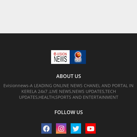
ABOUT US
Evisionnews-A LEADING ONLINE NEWS CHANEL AND PORTAL IN
KERELA 24x7 ,LIVE NEWS,NEWS UPDATES,TECH
UPDATES,HEALTH,SPORTS AND ENTERTAINMENT
FOLLOW US