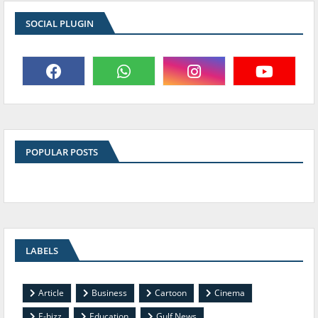
SOCIAL PLUGIN
POPULAR POSTS
LABELS
Article
Business
Cartoon
Cinema
E-bizz
Education
Gulf News