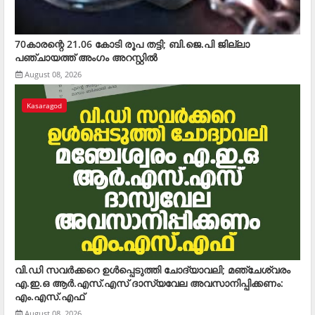
70കാരന്റെ 21.06 കോടി രൂപ തട്ടി; ബി.ജെ.പി ജില്ലാ
പഞ്ചായത്ത് അംഗം അറസ്റ്റില്‍
August 08, 2026
Kasaragod
വി.ഡി സവര്‍ക്കറെ ഉള്‍പ്പെടുത്തി ചോദ്യാവലി; മഞ്ചേശ്വരം
എ.ഇ.ഒ ആര്‍.എസ്.എസ് ദാസ്യവേല അവസാനിപ്പിക്കണം:
എം.എസ്.എഫ്
August 08, 2026