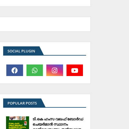
SOCIAL PLUGIN
POPULAR POSTS
ടി.കെ ഹംസ വഖഫ് ബോര്‍ഡ്
ചെയര്‍മാന്‍ സ്ഥാനം