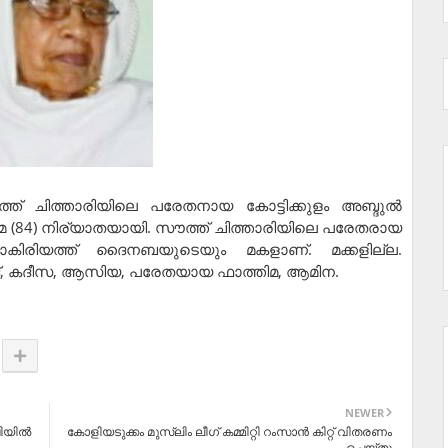
ൗത്ത് ചിത്താരിയിലെ പരേതനായ കോട്ടിക്കുളം അബ്ദുല്‍
്മ (84) നിര്യാതയായി. സൗത്ത് ചിത്താരിയിലെ പരേതരായ
ാകിരിയത്ത് ദൈനബയുടെയും മകളാണ്. മക്കളില്ല.
മദ്, കദീസ, ആസിയ, പരേതയായ ഫാത്തിമ, ആമിന.
NEWER
യില്‍
കോളിയടുക്കം മുസ്ലിം ലീഗ് കമ്മിറ്റി റംസാന്‍ കിറ്റ് വിതരണം
ചെയ്തു