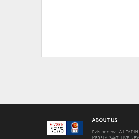
ABOUT US
Evisionnews-A LEADI
KERELA 24x7 ,LIVE N