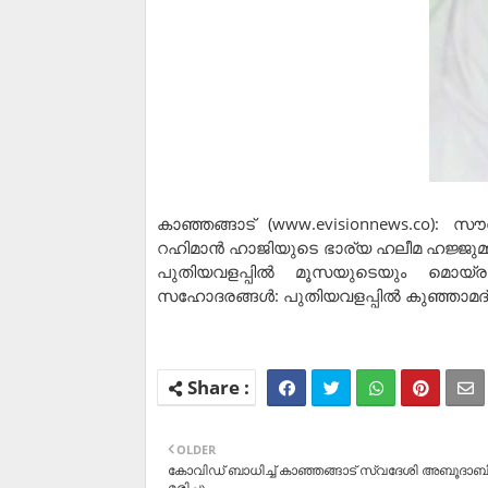
കാഞ്ഞങ്ങാട് (www.evisionnews.co): സ
റഹിമാന്‍ ഹാജിയുടെ ഭാര്യ ഹലീമ ഹജ്ജുമ
പുതിയവളപ്പില്‍ മൂസയുടെയും മൊയ്ര
സഹോദരങ്ങള്‍: പുതിയവളപ്പില്‍ കുഞ്ഞാ
OLDER
കോവിഡ് ബാധിച്ച് കാഞ്ഞങ്ങാട് സ്വദേശി അബൂദാബി
മരിച്ചു