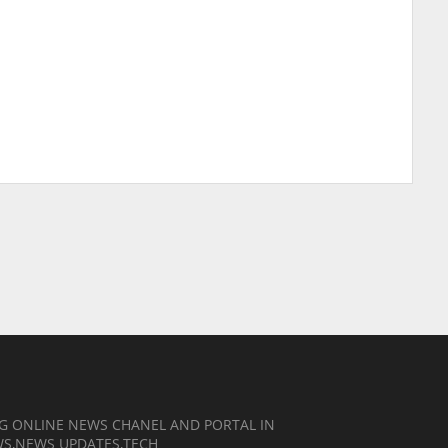
NG ONLINE NEWS CHANEL AND PORTAL IN
EWS,NEWS UPDATES,TECH