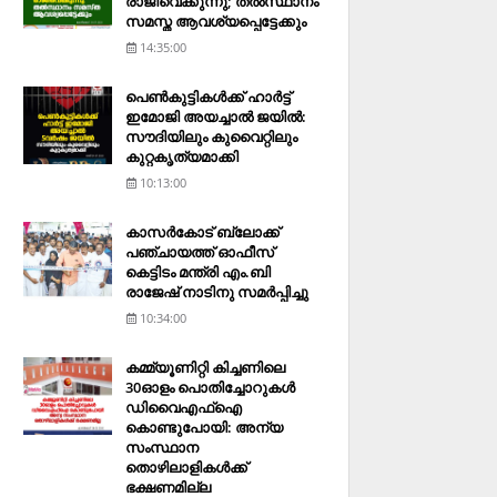
രാജിവെക്കുന്നു; തല്‍സ്ഥാനം
സമസ്ത ആവശ്യപ്പെട്ടേക്കും
14:35:00
പെണ്‍കുട്ടികള്‍ക്ക് ഹാര്‍ട്ട്
ഇമോജി അയച്ചാല്‍ ജയില്‍:
സൗദിയിലും കുവൈറ്റിലും
കുറ്റകൃത്യമാക്കി
10:13:00
കാസര്‍കോട് ബ്ലോക്ക്
പഞ്ചായത്ത് ഓഫീസ്
കെട്ടിടം മന്ത്രി എം.ബി
രാജേഷ് നാടിനു സമര്‍പ്പിച്ചു
10:34:00
കമ്മ്യൂണിറ്റി കിച്ചണിലെ
30ഓളം പൊതിച്ചോറുകള്‍
ഡിവൈഎഫ്‌ഐ
കൊണ്ടുപോയി: അന്യ
സംസ്ഥാന
തൊഴിലാളികള്‍ക്ക്
ഭക്ഷണമില്ല