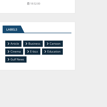
18:52:00
LABELS
Article
Business
Cartoon
Cinema
E-bizz
Education
Gulf News