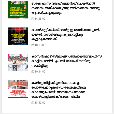
ടി.കെ ഹംസ വഖഫ് ബോര്‍ഡ് ചെയര്‍മാന്‍
സ്ഥാനം രാജിവെക്കുന്നു; തല്‍സ്ഥാനം സമസ്ത
ആവശ്യപ്പെട്ടേക്കും
14:35:00
പെണ്‍കുട്ടികള്‍ക്ക് ഹാര്‍ട്ട് ഇമോജി അയച്ചാല്‍
ജയില്‍: സൗദിയിലും കുവൈറ്റിലും
കുറ്റകൃത്യമാക്കി
10:13:00
കാസര്‍കോട് ബ്ലോക്ക് പഞ്ചായത്ത് ഓഫീസ്
കെട്ടിടം മന്ത്രി എം.ബി രാജേഷ് നാടിനു
സമര്‍പ്പിച്ചു
10:34:00
കമ്മ്യൂണിറ്റി കിച്ചണിലെ 30ഓളം
പൊതിച്ചോറുകള്‍ ഡിവൈഎഫ്‌ഐ
കൊണ്ടുപോയി: അന്യ സംസ്ഥാന
തൊഴിലാളികള്‍ക്ക് ഭക്ഷണമില്ല
18:52:00