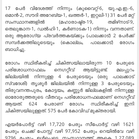
17 പേര്‍ വിദേശത്ത് നിന്നും (കുവൈറ്റ്-6, യു.എ.ഇ.-6,
ഒമാന്‍-2, സൗദി അറേബ്യ-1, ഖത്തര്‍-1, ഇറ്റലി-1) 31 പേര്‍ മറ്റ്
സംസ്ഥാനങ്ങളില്‍ (മഹാരാഷ്ട്ര-19, തമിഴ്‌നാട്-9,
തെലുങ്കാന-1, ഡല്‍ഹി-1, കര്‍ണാടക-1) നിന്നും വന്നതാണ്.
ഒരു ആരോഗ്യ പ്രവര്‍ത്തകയ്ക്കും (പാലക്കാട്) 2 പേര്‍ക്ക്
സമ്പര്‍ക്കത്തിലൂടെയും (കൊല്ലം, പാലക്കാട്) രോഗം
ബാധിച്ചു.
രോഗം സ്ഥിരീകരിച്ച് ചികിത്സയിലായിരുന്ന 10 പേരുടെ
പരിശോധനാഫലം നെഗറ്റീവ് ആയിട്ടുണ്ട്. മലപ്പുറം
ജില്ലയില്‍ നിന്നുള്ള 4 പേരുടെയും (ഒരു പാലക്കാട്
സ്വദേശി) തൃശൂര്‍ ജില്ലയില്‍ നിന്നുള്ള 3 പേരുടെയും
തിരുവനന്തപുരം, കോട്ടയം, കണ്ണൂര്‍ ജില്ലകളില്‍ നിന്നുള്ള
ഓരോരുത്തരുടെ വീതവും പരിശോധനഫലമാണ് നെഗറ്റീവ്
ആയത്. 624 പേരാണ് രോഗം സ്ഥിരീകരിച്ച് ഇനി
ചികിത്സയിലുള്ളത്. 575 പേര്‍ കോവിഡ് മുക്തരായി.
എയര്‍പോര്‍ട്ട് വഴി 17,720 പേരും സീപോര്‍ട്ട് വഴി 1621
പേരും ചെക്ക് പോസ്റ്റ് വഴി 97,952 പേരും റെയില്‍വേ വഴി
9796 പേരും ഉള്‍പ്പെടെ സംസ്ഥാനത്ത് ആകെ 1,27,089