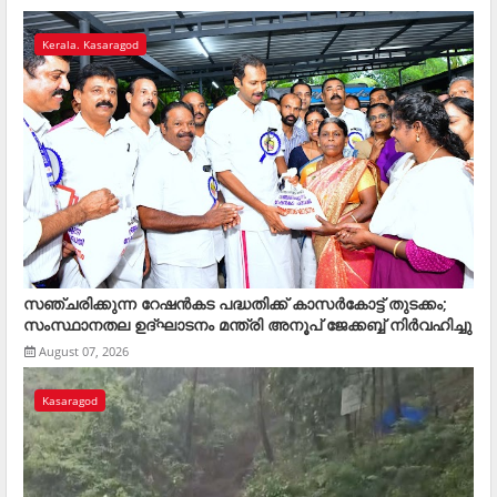
Kerala. Kasaragod
സഞ്ചരിക്കുന്ന റേഷന്‍കട പദ്ധതിക്ക് കാസര്‍കോട്ട് തുടക്കം;
സംസ്ഥാനതല ഉദ്ഘാടനം മന്ത്രി അനൂപ് ജേക്കബ്ബ് നിര്‍വഹിച്ചു
August 07, 2026
Kasaragod