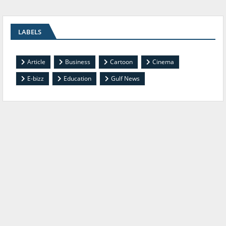
LABELS
Article
Business
Cartoon
Cinema
E-bizz
Education
Gulf News