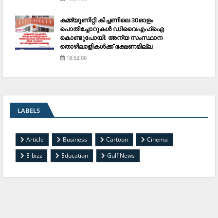
കമ്മ്യൂണിറ്റി കിച്ചണിലെ 30ഓളം
പൊതിച്ചോറുകള്‍ ഡിവൈഎഫ്‌ഐ
കൊണ്ടുപോയി: അന്യ സംസ്ഥാന
തൊഴിലാളികള്‍ക്ക് ഭക്ഷണമില്ല
18:52:00
LABELS
Article
Business
Cartoon
Cinema
E-bizz
Education
Gulf News