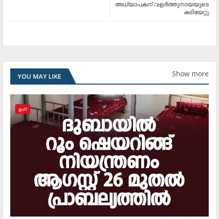
അധ്യാപകന് വളര്‍ത്തുനായയുടെ
കടിയേറ്റു
Show more
YOU MAY LIKE
gulf