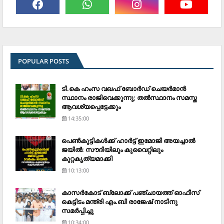
POPULAR POSTS
ടി.കെ ഹംസ വഖഫ് ബോര്‍ഡ് ചെയര്‍മാന്‍
സ്ഥാനം രാജിവെക്കുന്നു; തല്‍സ്ഥാനം സമസ്ത
ആവശ്യപ്പെട്ടേക്കും
14:35:00
പെണ്‍കുട്ടികള്‍ക്ക് ഹാര്‍ട്ട് ഇമോജി അയച്ചാല്‍
ജയില്‍: സൗദിയിലും കുവൈറ്റിലും
കുറ്റകൃത്യമാക്കി
10:13:00
കാസര്‍കോട് ബ്ലോക്ക് പഞ്ചായത്ത് ഓഫീസ്
കെട്ടിടം മന്ത്രി എം.ബി രാജേഷ് നാടിനു
സമര്‍പ്പിച്ചു
10:34:00