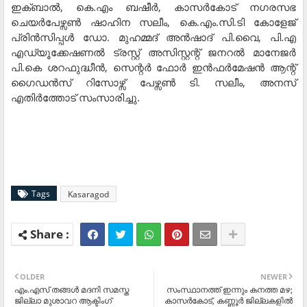
ഇക്ബാല്‍, കെ.എം ബഷീര്‍, കാസര്‍കോട് നഗരസഭ
ചെയര്‍പേഴ്സണ്‍ ഷാഹിന സലീം, കെ.എം.സി.ടി കോളേജ്
പ്രിന്‍സിപ്പള്‍ ഡോ. മുഹമ്മദ് അന്‍ഷാദ് പി.വൈ, പി.എ
എഡ്യൂക്കേഷണല്‍ ട്രസ്റ്റ് അസിസ്റ്റന്റ് ജനറല്‍ മാനേജര്‍
പി.കെ ശറഫുദ്ധീന്‍, സെന്റര്‍ ഫോര്‍ ഇന്‍ഫര്‍മേഷന്‍ ആന്റ്
ഗൈഡന്‍സ് റിസോഴ്സ് പേഴ്സണ്‍ ടി. സലീം, അനസ്
എതിര്‍ത്തോട് സംസാരിച്ചു.
Tags
Kasaragod
OLDER
NEWER
എം.എസ് തങ്ങള്‍ മദനി സമസ്ത
സംസ്ഥാനത്ത് ഇന്നും കനത്ത മഴ;
ജില്ലാ മുശാവറ ആക്ടിംഗ്
കാസര്‍കോട്, കണ്ണൂര്‍ ജില്ലകളില്‍