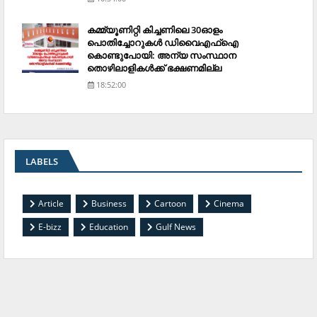
കമ്മ്യൂണിറ്റി കിച്ചണിലെ 30ഓളം
പൊതിച്ചോറുകള്‍ ഡിവൈഎഫ്‌ഐ
കൊണ്ടുപോയി: അന്യ സംസ്ഥാന
തൊഴിലാളികള്‍ക്ക് ഭക്ഷണമില്ല
18:52:00
LABELS
Article
Business
Cartoon
Cinema
E-bizz
Education
Gulf News