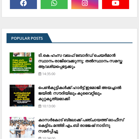
POPULAR POSTS
ടി.കെ ഹംസ വഖഫ് ബോര്‍ഡ് ചെയര്‍മാന്‍
സ്ഥാനം രാജിവെക്കുന്നു; തല്‍സ്ഥാനം സമസ്ത
ആവശ്യപ്പെട്ടേക്കും
14:35:00
പെണ്‍കുട്ടികള്‍ക്ക് ഹാര്‍ട്ട് ഇമോജി അയച്ചാല്‍
ജയില്‍: സൗദിയിലും കുവൈറ്റിലും
കുറ്റകൃത്യമാക്കി
10:13:00
കാസര്‍കോട് ബ്ലോക്ക് പഞ്ചായത്ത് ഓഫീസ്
കെട്ടിടം മന്ത്രി എം.ബി രാജേഷ് നാടിനു
സമര്‍പ്പിച്ചു
10:34:00