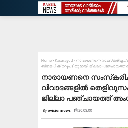
Home
Kasaragod
നാരായണനെ സംസ്‌കരിച്ചത് ബ
ബിജെപിക്ക് മറുപടിയുമായി ജില്ലാ പഞ്ചായത്ത്
നാരായണനെ സംസ്‌കരിച്ച
വിവാദങ്ങളില്‍ തെളിവുസ
ജില്ലാ പഞ്ചായത്ത് അം
evisionnews
20:08:00