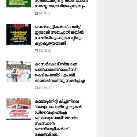
രാജിവെക്കുന്നു; തല്‍സ്ഥാനം
സമസ്ത ആവശ്യപ്പെട്ടേക്കും
14:35:00
പെണ്‍കുട്ടികള്‍ക്ക് ഹാര്‍ട്ട്
ഇമോജി അയച്ചാല്‍ ജയില്‍:
സൗദിയിലും കുവൈറ്റിലും
കുറ്റകൃത്യമാക്കി
10:13:00
കാസര്‍കോട് ബ്ലോക്ക്
പഞ്ചായത്ത് ഓഫീസ്
കെട്ടിടം മന്ത്രി എം.ബി
രാജേഷ് നാടിനു സമര്‍പ്പിച്ചു
10:34:00
കമ്മ്യൂണിറ്റി കിച്ചണിലെ
30ഓളം പൊതിച്ചോറുകള്‍
ഡിവൈഎഫ്‌ഐ
കൊണ്ടുപോയി: അന്യ
സംസ്ഥാന
തൊഴിലാളികള്‍ക്ക്
ഭക്ഷണമില്ല