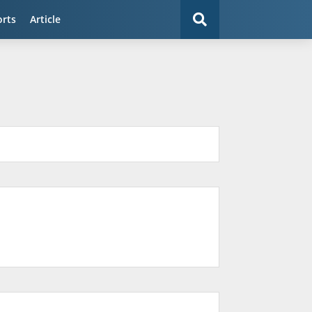
orts
Article