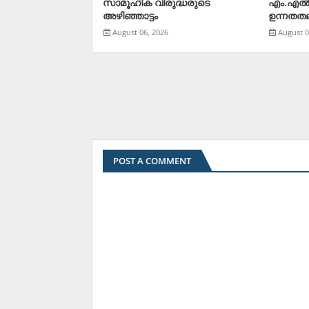
സാമൂഹിക വിരുദ്ധരുടെ
എം.എല്
അഴിഞ്ഞാട്ടം
ഉന്നതതല 
August 06, 2026
August 0
POST A COMMENT