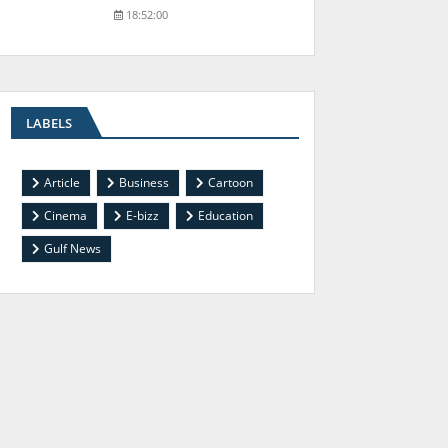
18:52:00
LABELS
Article
Business
Cartoon
Cinema
E-bizz
Education
Gulf News