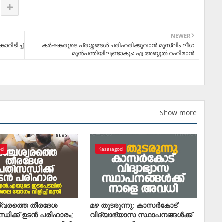
NEWER
ാറിടിച്ച്
കർഷകരുടെ പ്രശ്നങ്ങൾ പരിഹരിക്കുവാൻ മുസ്ലിം ലീഗ്
മുൻപന്തിയിലുണ്ടാകും: എ അബ്ദുൽ റഹിമാൻ
Show more
od
Kasaragod
്വരത്തെ തീരദേശ
മഴ തുടരുന്നു; കാസര്‍കോട്
ധിക്ക് ഉടന്‍ പരിഹാരം;
വിദ്യാഭ്യാസ സ്ഥാപനങ്ങള്‍ക്ക്