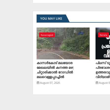
YOU MAY LIKE
Kasaragod
Kerala
കാസര്‍കോട് മലയോര
പ്ലസ് ട
മേഖലയില്‍ കനത്ത മഴ;
പ്രവേശ
ചിറ്റാരിക്കാല്‍ റോഡില്‍
ഉത്തരവു
മലവെള്ളപ്പാച്ചില്‍
വിദ്യാഭ്
August 07, 2026
August 0