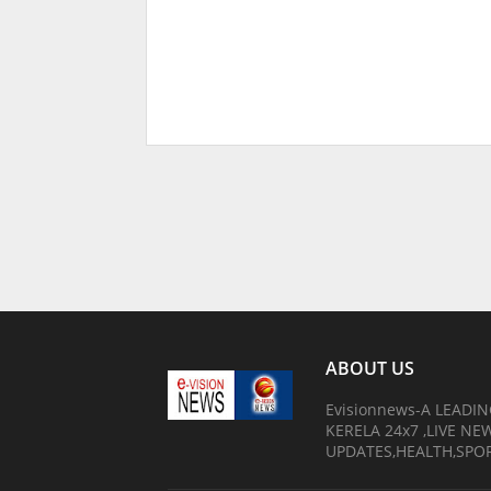
ABOUT US
Evisionnews-A LEADI
KERELA 24x7 ,LIVE N
UPDATES,HEALTH,SPO