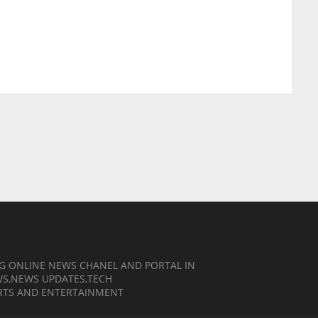
NG ONLINE NEWS CHANEL AND PORTAL IN
EWS,NEWS UPDATES,TECH
RTS AND ENTERTAINMENT