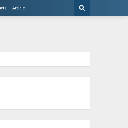
orts
Article