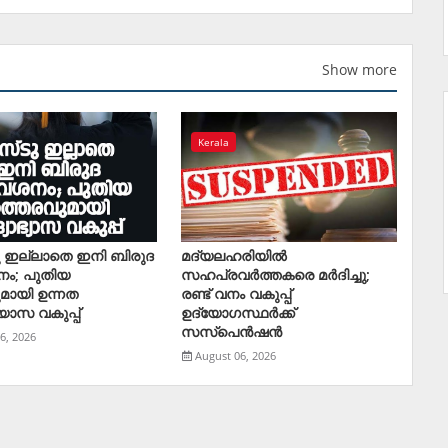
Show more
Kerala
ു ഇല്ലാതെ ഇനി ബിരുദ
മദ്യലഹരിയിൽ
നം; പുതിയ
സഹപ്രവർത്തകരെ മര്‍ദിച്ചു;
മായി ഉന്നത
രണ്ട് വനം വകുപ്പ്
യാസ വകുപ്പ്
ഉദ്യോഗസ്ഥര്‍ക്ക്
സസ്‌പെന്‍ഷന്‍
6, 2026
August 06, 2026