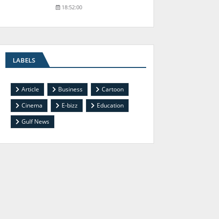
18:52:00
LABELS
Article
Business
Cartoon
Cinema
E-bizz
Education
Gulf News