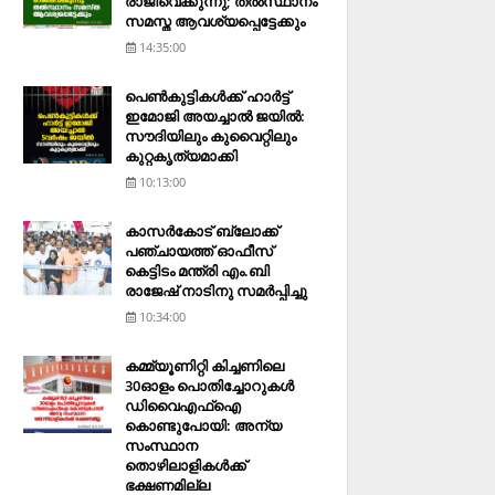
രാജിവെക്കുന്നു; തല്‍സ്ഥാനം
സമസ്ത ആവശ്യപ്പെട്ടേക്കും
14:35:00
പെണ്‍കുട്ടികള്‍ക്ക് ഹാര്‍ട്ട്
ഇമോജി അയച്ചാല്‍ ജയില്‍:
സൗദിയിലും കുവൈറ്റിലും
കുറ്റകൃത്യമാക്കി
10:13:00
കാസര്‍കോട് ബ്ലോക്ക്
പഞ്ചായത്ത് ഓഫീസ്
കെട്ടിടം മന്ത്രി എം.ബി
രാജേഷ് നാടിനു സമര്‍പ്പിച്ചു
10:34:00
കമ്മ്യൂണിറ്റി കിച്ചണിലെ
30ഓളം പൊതിച്ചോറുകള്‍
ഡിവൈഎഫ്‌ഐ
കൊണ്ടുപോയി: അന്യ
സംസ്ഥാന
തൊഴിലാളികള്‍ക്ക്
ഭക്ഷണമില്ല