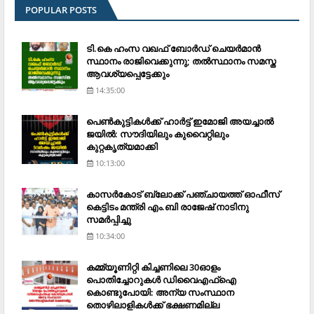
POPULAR POSTS
ടി.കെ ഹംസ വഖഫ് ബോര്‍ഡ് ചെയര്‍മാന്‍
സ്ഥാനം രാജിവെക്കുന്നു; തല്‍സ്ഥാനം സമസ്ത
ആവശ്യപ്പെട്ടേക്കും
14:35:00
പെണ്‍കുട്ടികള്‍ക്ക് ഹാര്‍ട്ട് ഇമോജി അയച്ചാല്‍
ജയില്‍: സൗദിയിലും കുവൈറ്റിലും
കുറ്റകൃത്യമാക്കി
10:13:00
കാസര്‍കോട് ബ്ലോക്ക് പഞ്ചായത്ത് ഓഫീസ്
കെട്ടിടം മന്ത്രി എം.ബി രാജേഷ് നാടിനു
സമര്‍പ്പിച്ചു
10:34:00
കമ്മ്യൂണിറ്റി കിച്ചണിലെ 30ഓളം
പൊതിച്ചോറുകള്‍ ഡിവൈഎഫ്‌ഐ
കൊണ്ടുപോയി: അന്യ സംസ്ഥാന
തൊഴിലാളികള്‍ക്ക് ഭക്ഷണമില്ല