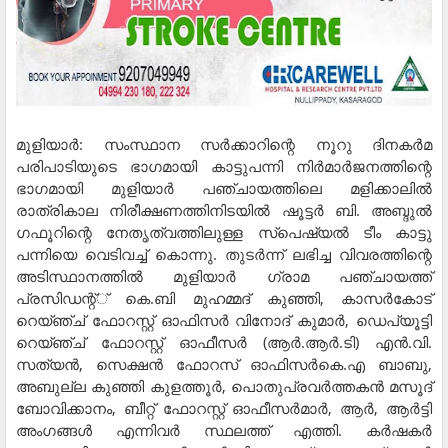
മുളിയാര്‍: സംസ്ഥാന സര്‍ക്കാറിന്റെ നൂറു ദിനകര്‍മ
പരിപാടിയുടെ ഭാഗമായി കാട്ടുപന്നി നിര്‍മാര്‍ജനത്തിന്റെ
ഭാഗമായി മുളിയാര്‍ പഞ്ചായത്തിലെ മളിക്കാലില്‍
രാത്രികാല നിരീക്ഷണത്തിനിടയില്‍ ഷൂട്ടര്‍ ബി. അബ്ദുല്‍
ഗഫൂറിന്റെ നേതൃത്വത്തിലുള്ള സ്‌പെഷ്യല്‍ ടീം കാട്ടു
പന്നിയെ വെടിവച്ച് കൊന്നു. തുടര്‍ന്ന് ലഭിച്ച വിവരത്തിന്റെ
അടിസ്ഥാനത്തില്‍ മുളിയാര്‍ ഗ്രാമ പഞ്ചായത്ത്
പ്രസിഡന്റ്് കെ.ബി മുഹമ്മദ് കുഞ്ഞി, കാസര്‍കോട്
റെയ്ഞ്ച് ഫോറസ്റ്റ് ഓഫിസര്‍ വിനോദ് കുമാര്‍, ഡെപ്യൂട്ടി
റെയ്ഞ്ച് ഫോറസ്റ്റ് ഓഫീസര്‍ (ആര്‍.ആര്‍.ടി) എന്‍.വി.
സത്യന്‍, സെക്ഷന്‍ ഫോറസ് ഓഫിസര്‍കെ.എ ബാബു,
അബുല്ല കുഞ്ഞി കുളത്തൂര്‍, പൊതുപ്രവര്‍ത്തകന്‍ മസൂദ്
ബോവിക്കാനം, ബീറ്റ് ഫോറസ്റ്റ് ഓഫീസര്‍മാര്‍, ആര്‍, ആര്‍ട്ടി
അംഗങ്ങള്‍ എന്നിവര്‍ സ്ഥലത്ത് എത്തി. കര്‍ഷകര്‍