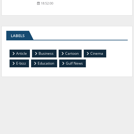
18:52:00
LABELS
Article
Business
Cartoon
Cinema
E-bizz
Education
Gulf News