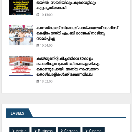
ജയില്‍: സൗദിയിലും കുവൈറ്റിലും
കുറ്റകൃത്യമാക്കി
10:13:00
കാസര്‍കോട് ബ്ലോക്ക് പഞ്ചായത്ത് ഓഫീസ്
കെട്ടിടം മന്ത്രി എം.ബി രാജേഷ് നാടിനു
സമര്‍പ്പിച്ചു
10:34:00
കമ്മ്യൂണിറ്റി കിച്ചണിലെ 30ഓളം
പൊതിച്ചോറുകള്‍ ഡിവൈഎഫ്‌ഐ
കൊണ്ടുപോയി: അന്യ സംസ്ഥാന
തൊഴിലാളികള്‍ക്ക് ഭക്ഷണമില്ല
18:52:00
LABELS
Article
Business
Cartoon
Cinema