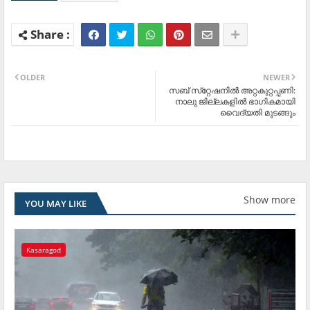
OLDER
NEWER
സബ് സ്‌റ്റേഷനില്‍ അറ്റകുറ്റപ്പണി:
നാലു ജില്ലകളില്‍ ഭാഗികമായി
വൈദ്യതി മുടങ്ങും
Show more
YOU MAY LIKE
Kasaragod