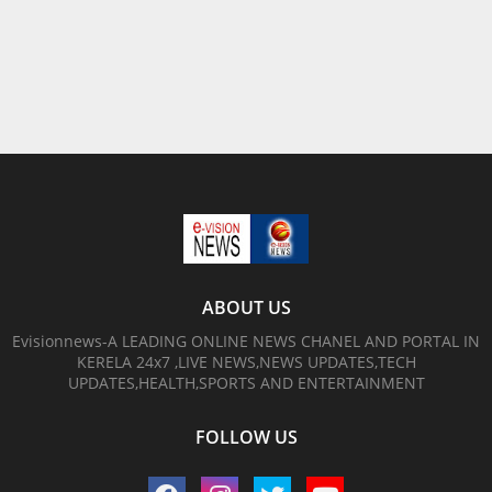
ABOUT US
Evisionnews-A LEADING ONLINE NEWS CHANEL AND PORTAL IN
KERELA 24x7 ,LIVE NEWS,NEWS UPDATES,TECH
UPDATES,HEALTH,SPORTS AND ENTERTAINMENT
FOLLOW US