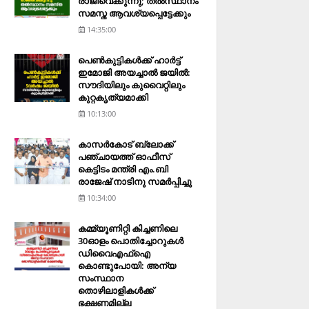
രാജിവെക്കുന്നു; തല്‍സ്ഥാനം
സമസ്ത ആവശ്യപ്പെട്ടേക്കും
14:35:00
പെണ്‍കുട്ടികള്‍ക്ക് ഹാര്‍ട്ട്
ഇമോജി അയച്ചാല്‍ ജയില്‍:
സൗദിയിലും കുവൈറ്റിലും
കുറ്റകൃത്യമാക്കി
10:13:00
കാസര്‍കോട് ബ്ലോക്ക്
പഞ്ചായത്ത് ഓഫീസ്
കെട്ടിടം മന്ത്രി എം.ബി
രാജേഷ് നാടിനു സമര്‍പ്പിച്ചു
10:34:00
കമ്മ്യൂണിറ്റി കിച്ചണിലെ
30ഓളം പൊതിച്ചോറുകള്‍
ഡിവൈഎഫ്‌ഐ
കൊണ്ടുപോയി: അന്യ
സംസ്ഥാന
തൊഴിലാളികള്‍ക്ക്
ഭക്ഷണമില്ല