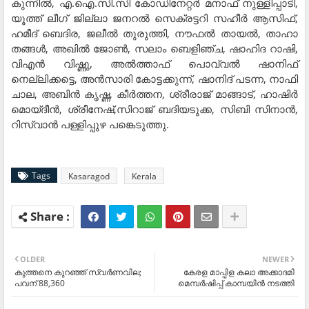
കുന്നില്‍, എ.ഐ.സി.സി കോഡിനേറ്റര്‍ മനാഫ് നുള്ളിപ്പാടി,
യൂത്ത് ലീഗ് ജില്ലാ ജനറല്‍ സെക്രട്ടറി സഹീര്‍ ആസിഫ്,
ഹമീദ് ബെദിര, ജലീല്‍ തുരുത്തി, നൗഫല്‍ തായല്‍, താഹാ
തങ്ങള്‍, അഖില്‍ ജോണ്‍, സലാം ബെളിഞ്ച, ഷാഹിദ റാഷി,
വിഎന്‍ വിഷ്ണു, അല്‍ത്താഫ് പൊവ്വല്‍ ഷാനിഫ്
നെല്ലിക്കട്ടെ, അന്‍സാരി കോട്ടക്കുന്ന്, ഷാനിദ് പടന്ന, നാഫി
ചാല, അബിന്‍ കൃഷ്ണ, കീര്‍ത്തന, ശ്രീരാജ് മാങ്ങാട്, ഹാഷിര്‍
മൊയ്ദീന്‍, ശ്രീനേഷ്,സിറാജ് ബദിയടുക്ക, സിബി സിനാന്‍,
റിസ്വാന്‍ പള്ളിപ്പുഴ പങ്കെടുത്തു.
Tags
Kasaragod
Kerala
OLDER
NEWER
കുത്തനെ കുറഞ്ഞ് സ്വർണവില;
കേരള മാപ്പിള കലാ അക്കാദമി
പവന് 88,360
മെമ്പര്‍ഷിപ്പ് കാമ്പയിന്‍ നടത്തി