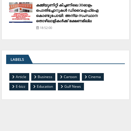
കമ്മ്യൂണിറ്റി കിച്ചണിലെ 30ഓളം
പൊതിച്ചോറുകള്‍ ഡിവൈഎഫ്‌ഐ
കൊണ്ടുപോയി: അന്യ സംസ്ഥാന
തൊഴിലാളികള്‍ക്ക് ഭക്ഷണമില്ല
18:52:00
LABELS
Article
Business
Cartoon
Cinema
E-bizz
Education
Gulf News