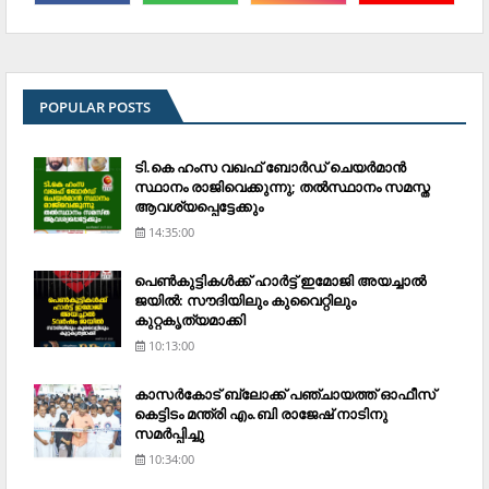
POPULAR POSTS
ടി.കെ ഹംസ വഖഫ് ബോര്‍ഡ് ചെയര്‍മാന്‍
സ്ഥാനം രാജിവെക്കുന്നു; തല്‍സ്ഥാനം സമസ്ത
ആവശ്യപ്പെട്ടേക്കും
14:35:00
പെണ്‍കുട്ടികള്‍ക്ക് ഹാര്‍ട്ട് ഇമോജി അയച്ചാല്‍
ജയില്‍: സൗദിയിലും കുവൈറ്റിലും
കുറ്റകൃത്യമാക്കി
10:13:00
കാസര്‍കോട് ബ്ലോക്ക് പഞ്ചായത്ത് ഓഫീസ്
കെട്ടിടം മന്ത്രി എം.ബി രാജേഷ് നാടിനു
സമര്‍പ്പിച്ചു
10:34:00