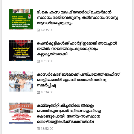
ടി.കെ ഹംസ വഖഫ് ബോര്‍ഡ് ചെയര്‍മാന്‍
സ്ഥാനം രാജിവെക്കുന്നു; തല്‍സ്ഥാനം സമസ്ത
ആവശ്യപ്പെട്ടേക്കും
14:35:00
പെണ്‍കുട്ടികള്‍ക്ക് ഹാര്‍ട്ട് ഇമോജി അയച്ചാല്‍
ജയില്‍: സൗദിയിലും കുവൈറ്റിലും
കുറ്റകൃത്യമാക്കി
10:13:00
കാസര്‍കോട് ബ്ലോക്ക് പഞ്ചായത്ത് ഓഫീസ്
കെട്ടിടം മന്ത്രി എം.ബി രാജേഷ് നാടിനു
സമര്‍പ്പിച്ചു
10:34:00
കമ്മ്യൂണിറ്റി കിച്ചണിലെ 30ഓളം
പൊതിച്ചോറുകള്‍ ഡിവൈഎഫ്‌ഐ
കൊണ്ടുപോയി: അന്യ സംസ്ഥാന
തൊഴിലാളികള്‍ക്ക് ഭക്ഷണമില്ല
18:52:00