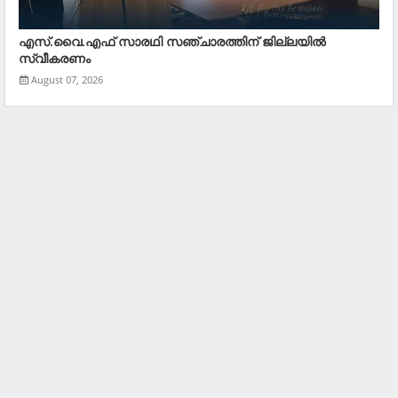
എസ്.വൈ.എഫ് സാരഥി സഞ്ചാരത്തിന് ജില്ലയില്‍
സ്വീകരണം
August 07, 2026