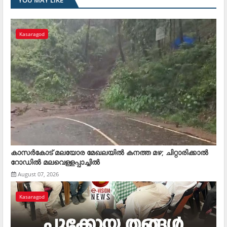
YOU MAY LIKE
Kasaragod
കാസര്‍കോട് മലയോര മേഖലയില്‍ കനത്ത മഴ; ചിറ്റാരിക്കാല്‍
റോഡില്‍ മലവെള്ളപ്പാച്ചില്‍
August 07, 2026
Kasaragod