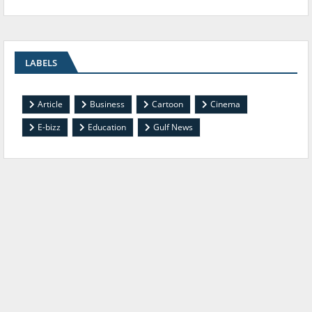
LABELS
Article
Business
Cartoon
Cinema
E-bizz
Education
Gulf News