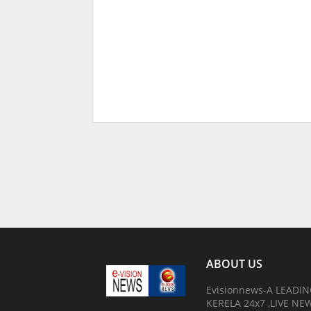
ABOUT US
Evisionnews-A LEADI
KERELA 24x7 ,LIVE N