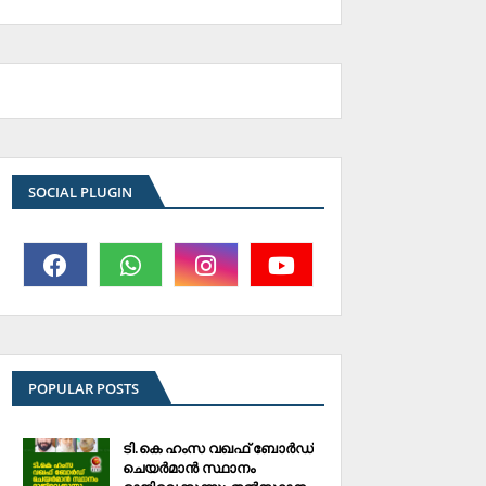
SOCIAL PLUGIN
POPULAR POSTS
ടി.കെ ഹംസ വഖഫ് ബോര്‍ഡ്
ചെയര്‍മാന്‍ സ്ഥാനം