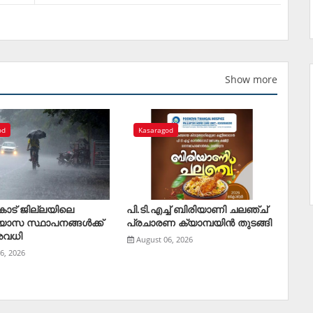
Show more
od
Kasaragod
ോട് ജില്ലയിലെ
പി.ടി.എച്ച് ബിരിയാണി ചലഞ്ച്
്യാസ സ്ഥാപനങ്ങള്‍ക്ക്
പ്രചാരണ ക്യാമ്പയിൻ തുടങ്ങി
അവധി
August 06, 2026
6, 2026