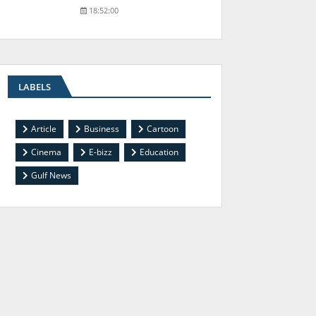
18:52:00
LABELS
Article
Business
Cartoon
Cinema
E-bizz
Education
Gulf News