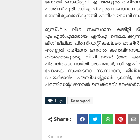
ജനറല്‍ സെക്രട്ടറി എ. അബ്ദുല്‍ റഹിമാന്
ഹാരിസ് ചൂരി, ഡി.എ.പി.എല്‍ സംസ്ഥാന സെ
ബേബി മുഹമ്മദ് കുഞ്ഞി, ഹനീഫ മൗലവി സംസ
മുസ്്‌ലിം ലീഗ് സംസ്ഥാന കമ്മിറ്റി 
എം.എല്‍.എമാരായ എന്‍.എ നെല്ലിക്കുന്
ലീഗ് ജില്ലാ പ്രസിഡന്റ് കല്ലട്ര മാഹിന
അബ്ദുല്‍ റഹിമാന്‍ ജനറല്‍ കണ്‍വീനറായു
തിരഞ്ഞെടുത്തു. വി.പി ഖാദര്‍ (ജോ. കണ
പ്രവര്‍ത്തക സമിതി അംഗങ്ങള്‍, ഡി.എ.പി
പോഷക സംഘടനാ സംസ്ഥാന, ജില്ലാ ഭാര
ചെയര്‍മാന്‍/ പ്രസിഡന്റുമാര്‍ (കണ്‍)
പ്രസിഡന്റ്/ ജനറല്‍ സെക്രട്ടറി/ ട്രഷറര്‍മാര
Tags
Kasaragod
OLDER