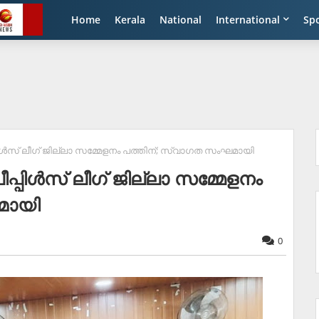
Home
Kerala
National
International
Sp
പിള്‍സ് ലീഗ് ജില്ലാ സമ്മേളനം പത്തിന്; സ്വാഗത സംഘമായി
പ്പിള്‍സ് ലീഗ് ജില്ലാ സമ്മേളനം
മായി
0