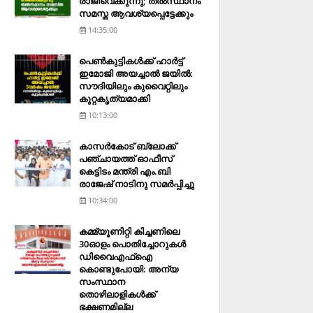
രാജിവെക്കുന്നു; തല്‍സ്ഥാനം
സമസ്ത ആവശ്യപ്പെട്ടേക്കും
14:35:00
പെണ്‍കുട്ടികള്‍ക്ക് ഹാര്‍ട്ട്
ഇമോജി അയച്ചാല്‍ ജയില്‍:
സൗദിയിലും കുവൈറ്റിലും
കുറ്റകൃത്യമാക്കി
10:13:00
കാസര്‍കോട് ബ്ലോക്ക്
പഞ്ചായത്ത് ഓഫീസ്
കെട്ടിടം മന്ത്രി എം.ബി
രാജേഷ് നാടിനു സമര്‍പ്പിച്ചു
10:34:00
കമ്മ്യൂണിറ്റി കിച്ചണിലെ
30ഓളം പൊതിച്ചോറുകള്‍
ഡിവൈഎഫ്‌ഐ
കൊണ്ടുപോയി: അന്യ
സംസ്ഥാന
തൊഴിലാളികള്‍ക്ക്
ഭക്ഷണമില്ല