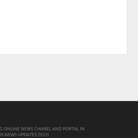
NG ONLINE NEWS CHANEL AND PORTAL IN
EWS,NEWS UPDATES,TECH