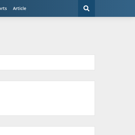
orts
Article