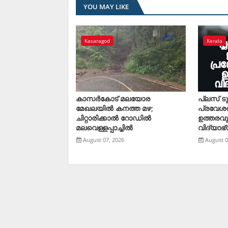
YOU MAY LIKE
Kasaragod
Kerala
കാസര്‍കോട് മലയോര
പ്ലസ് ട
മേഖലയില്‍ കനത്ത മഴ;
പ്രവേശ
ചിറ്റാരിക്കാല്‍ റോഡില്‍
ഉത്തരവു
മലവെള്ളപ്പാച്ചില്‍
വിദ്യാഭ്
August 07, 2026
August 0