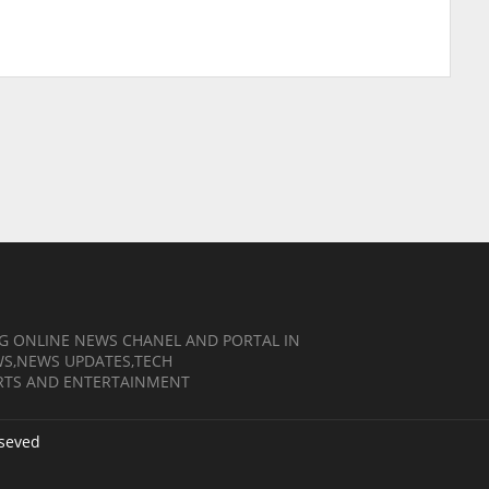
NG ONLINE NEWS CHANEL AND PORTAL IN
EWS,NEWS UPDATES,TECH
RTS AND ENTERTAINMENT
eseved