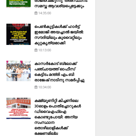
രാജിവെക്കുന്നു; തല്‍സ്ഥാനം
സമസ്ത ആവശ്യപ്പെട്ടേക്കും
14:35:00
പെണ്‍കുട്ടികള്‍ക്ക് ഹാര്‍ട്ട്
ഇമോജി അയച്ചാല്‍ ജയില്‍:
സൗദിയിലും കുവൈറ്റിലും
കുറ്റകൃത്യമാക്കി
10:13:00
കാസര്‍കോട് ബ്ലോക്ക്
പഞ്ചായത്ത് ഓഫീസ്
കെട്ടിടം മന്ത്രി എം.ബി
രാജേഷ് നാടിനു സമര്‍പ്പിച്ചു
10:34:00
കമ്മ്യൂണിറ്റി കിച്ചണിലെ
30ഓളം പൊതിച്ചോറുകള്‍
ഡിവൈഎഫ്‌ഐ
കൊണ്ടുപോയി: അന്യ
സംസ്ഥാന
തൊഴിലാളികള്‍ക്ക്
ഭക്ഷണമില്ല