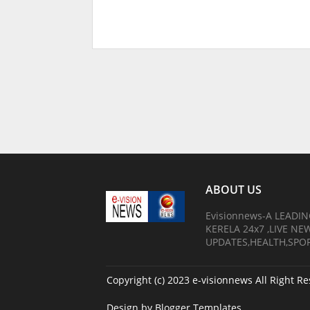
ABOUT US
Evisionnews-A LEADI
KERELA 24x7 ,LIVE N
UPDATES,HEALTH,SPO
Copyright (c) 2023
e-visionnews
All Right R
Design by
Blogger Templates