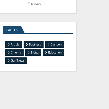
18:52:00
LABELS
Article
Business
Cartoon
Cinema
E-bizz
Education
Gulf News