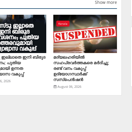
Show more
Kerala
ു ഇല്ലാതെ ഇനി ബിരുദ
മദ്യലഹരിയിൽ
നം; പുതിയ
സഹപ്രവർത്തകരെ മര്‍ദിച്ചു;
മായി ഉന്നത
രണ്ട് വനം വകുപ്പ്
യാസ വകുപ്പ്
ഉദ്യോഗസ്ഥര്‍ക്ക്
സസ്‌പെന്‍ഷന്‍
6, 2026
August 06, 2026