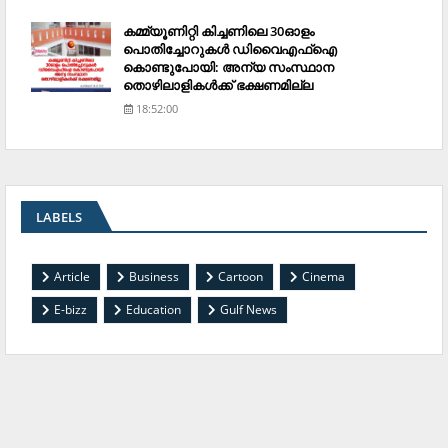
കമ്മ്യൂണിറ്റി കിച്ചണിലെ 30ഓളം
പൊതിച്ചോറുകള്‍ ഡിവൈഎഫ്‌ഐ
കൊണ്ടുപോയി: അന്യ സംസ്ഥാന
തൊഴിലാളികള്‍ക്ക് ഭക്ഷണമില്ല
18:52:00
LABELS
Article
Business
Cartoon
Cinema
E-bizz
Education
Gulf News