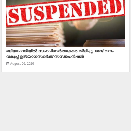
മദ്യലഹരിയിൽ സഹപ്രവർത്തകരെ മര്‍ദിച്ചു; രണ്ട് വനം
വകുപ്പ് ഉദ്യോഗസ്ഥര്‍ക്ക് സസ്‌പെന്‍ഷന്‍
August 06, 2026