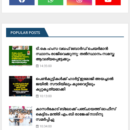
POPULAR POSTS
ടി.കെ ഹംസ വഖഫ് ബോര്‍ഡ് ചെയര്‍മാന്‍
സ്ഥാനം രാജിവെക്കുന്നു; തല്‍സ്ഥാനം സമസ്ത
ആവശ്യപ്പെട്ടേക്കും
14:35:00
പെണ്‍കുട്ടികള്‍ക്ക് ഹാര്‍ട്ട് ഇമോജി അയച്ചാല്‍
ജയില്‍: സൗദിയിലും കുവൈറ്റിലും
കുറ്റകൃത്യമാക്കി
10:13:00
കാസര്‍കോട് ബ്ലോക്ക് പഞ്ചായത്ത് ഓഫീസ്
കെട്ടിടം മന്ത്രി എം.ബി രാജേഷ് നാടിനു
സമര്‍പ്പിച്ചു
10:34:00