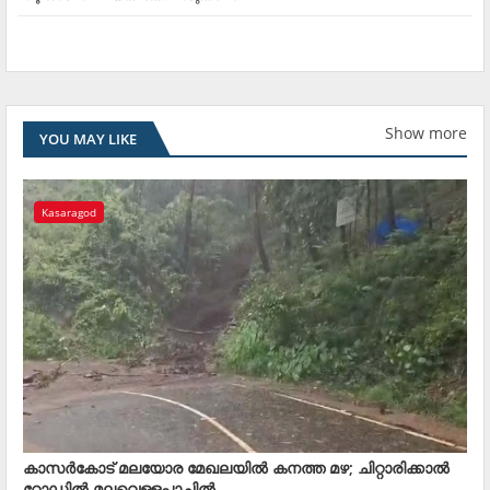
Show more
YOU MAY LIKE
Kasaragod
കാസര്‍കോട് മലയോര മേഖലയില്‍ കനത്ത മഴ; ചിറ്റാരിക്കാല്‍
റോഡില്‍ മലവെള്ളപ്പാച്ചില്‍