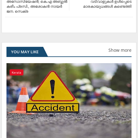
അസോസിയേഷന്‍; കെ.എ അബ്ദുല്‍
വടിവാളുകള്‍ ഉള്‍പ്പെടെ
കരീം പ്രസി., അശോകന്‍ നായര്‍
മാരകായുധങ്ങള്‍ കണ്ടെത്തി
ജന. സെക്ര
Show more
YOU MAY LIKE
Kerala