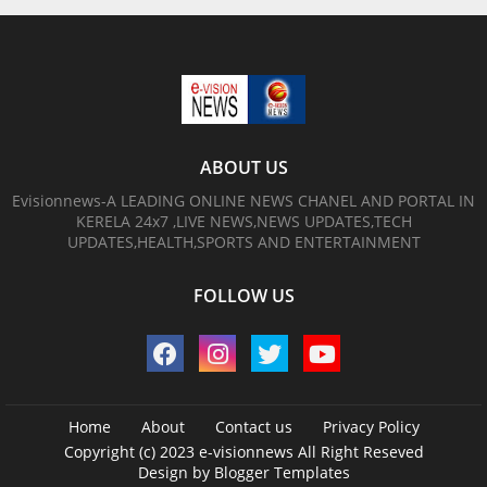
ABOUT US
Evisionnews-A LEADING ONLINE NEWS CHANEL AND PORTAL IN
KERELA 24x7 ,LIVE NEWS,NEWS UPDATES,TECH
UPDATES,HEALTH,SPORTS AND ENTERTAINMENT
FOLLOW US
Home
About
Contact us
Privacy Policy
Copyright (c) 2023
e-visionnews
All Right Reseved
Design by
Blogger Templates