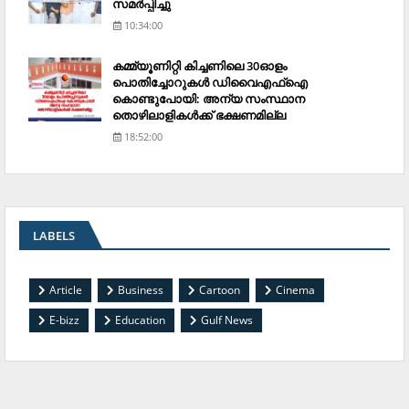
സമര്‍പ്പിച്ചു
10:34:00
കമ്മ്യൂണിറ്റി കിച്ചണിലെ 30ഓളം
പൊതിച്ചോറുകള്‍ ഡിവൈഎഫ്‌ഐ
കൊണ്ടുപോയി: അന്യ സംസ്ഥാന
തൊഴിലാളികള്‍ക്ക് ഭക്ഷണമില്ല
18:52:00
LABELS
Article
Business
Cartoon
Cinema
E-bizz
Education
Gulf News