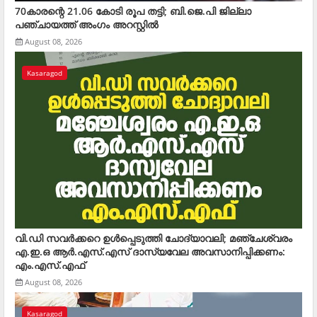
70കാരന്റെ 21.06 കോടി രൂപ തട്ടി; ബി.ജെ.പി ജില്ലാ
പഞ്ചായത്ത് അംഗം അറസ്റ്റില്‍
August 08, 2026
Kasaragod
വി.ഡി സവര്‍ക്കറെ ഉള്‍പ്പെടുത്തി ചോദ്യാവലി; മഞ്ചേശ്വരം
എ.ഇ.ഒ ആര്‍.എസ്.എസ് ദാസ്യവേല അവസാനിപ്പിക്കണം:
എം.എസ്.എഫ്
August 08, 2026
Kasaragod