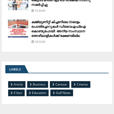
കെട്ടിടം മന്ത്രി എം.ബി രാജേഷ് നാടിനു
സമര്‍പ്പിച്ചു
10:34:00
കമ്മ്യൂണിറ്റി കിച്ചണിലെ 30ഓളം
പൊതിച്ചോറുകള്‍ ഡിവൈഎഫ്‌ഐ
കൊണ്ടുപോയി: അന്യ സംസ്ഥാന
തൊഴിലാളികള്‍ക്ക് ഭക്ഷണമില്ല
18:52:00
LABELS
Article
Business
Cartoon
Cinema
E-bizz
Education
Gulf News