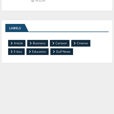
18:52:00
LABELS
Article
Business
Cartoon
Cinema
E-bizz
Education
Gulf News