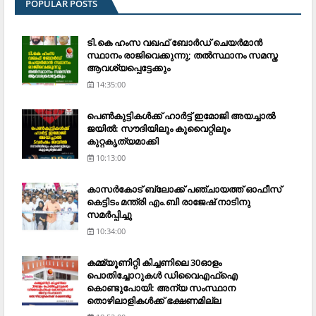
POPULAR POSTS
ടി.കെ ഹംസ വഖഫ് ബോര്‍ഡ് ചെയര്‍മാന്‍
സ്ഥാനം രാജിവെക്കുന്നു; തല്‍സ്ഥാനം സമസ്ത
ആവശ്യപ്പെട്ടേക്കും
14:35:00
പെണ്‍കുട്ടികള്‍ക്ക് ഹാര്‍ട്ട് ഇമോജി അയച്ചാല്‍
ജയില്‍: സൗദിയിലും കുവൈറ്റിലും
കുറ്റകൃത്യമാക്കി
10:13:00
കാസര്‍കോട് ബ്ലോക്ക് പഞ്ചായത്ത് ഓഫീസ്
കെട്ടിടം മന്ത്രി എം.ബി രാജേഷ് നാടിനു
സമര്‍പ്പിച്ചു
10:34:00
കമ്മ്യൂണിറ്റി കിച്ചണിലെ 30ഓളം
പൊതിച്ചോറുകള്‍ ഡിവൈഎഫ്‌ഐ
കൊണ്ടുപോയി: അന്യ സംസ്ഥാന
തൊഴിലാളികള്‍ക്ക് ഭക്ഷണമില്ല