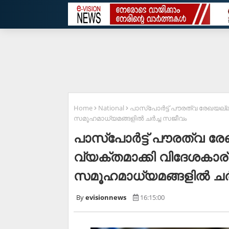
Home
National
പാസ്‌പോർട്ട് പൗരത്വ രേഖയല്ല
സമൂഹമാധ്യമങ്ങളിൽ ചർച്ച സജീവം
പാസ്‌പോർട്ട് പൗരത്വ ര
വ്യക്തമാക്കി വിദേശകാര്
സമൂഹമാധ്യമങ്ങളിൽ ചർ
evisionnews
16:15:00