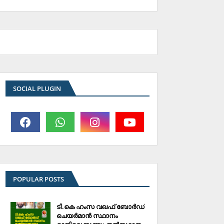
SOCIAL PLUGIN
POPULAR POSTS
ടി.കെ ഹംസ വഖഫ് ബോര്‍ഡ്
ചെയര്‍മാന്‍ സ്ഥാനം