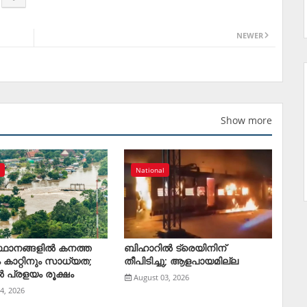
NEWER
Show more
l
National
്ഥാനങ്ങളിൽ കനത്ത
ബിഹാറില്‍ ട്രെയിനിന്
ം കാറ്റിനും സാധ്യത;
തീപിടിച്ചു; ആളപായമില്ല
പ്രളയം രൂക്ഷം
August 03, 2026
4, 2026