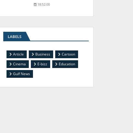
18:52:00
LABELS
Article
Business
Cartoon
Cinema
E-bizz
Education
Gulf News