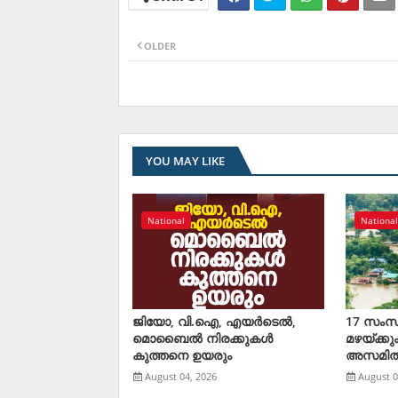
OLDER
YOU MAY LIKE
National
Nationa
ജിയോ, വി.ഐ, എയര്‍ടെല്‍,
17 സംസ
മൊബൈല്‍ നിരക്കുകള്‍
മഴയ്ക്കു
കുത്തനെ ഉയരും
അസമിൽ 
August 04, 2026
August 0