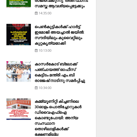
രാജിവെക്കുന്നു; തല്‍സ്ഥാനം
സമസ്ത ആവശ്യപ്പെട്ടേക്കും
14:35:00
പെണ്‍കുട്ടികള്‍ക്ക് ഹാര്‍ട്ട്
ഇമോജി അയച്ചാല്‍ ജയില്‍:
സൗദിയിലും കുവൈറ്റിലും
കുറ്റകൃത്യമാക്കി
10:13:00
കാസര്‍കോട് ബ്ലോക്ക്
പഞ്ചായത്ത് ഓഫീസ്
കെട്ടിടം മന്ത്രി എം.ബി
രാജേഷ് നാടിനു സമര്‍പ്പിച്ചു
10:34:00
കമ്മ്യൂണിറ്റി കിച്ചണിലെ
30ഓളം പൊതിച്ചോറുകള്‍
ഡിവൈഎഫ്‌ഐ
കൊണ്ടുപോയി: അന്യ
സംസ്ഥാന
തൊഴിലാളികള്‍ക്ക്
ഭക്ഷണമില്ല