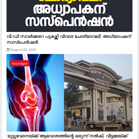
വി.ഡി സവര്‍ക്കറെ പുകഴ്ത്തി വിവാദ ചോദ്യാവലി; അധ്യാപകന്
സസ്‌പെന്‍ഷന്‍
August 09, 2026
Kasaragod
‘മുട്ടുവേദനയ്ക്ക് ആമവാതത്തിന്റെ മരുന്ന് നൽകി, വീട്ടമ്മയ്ക്ക്