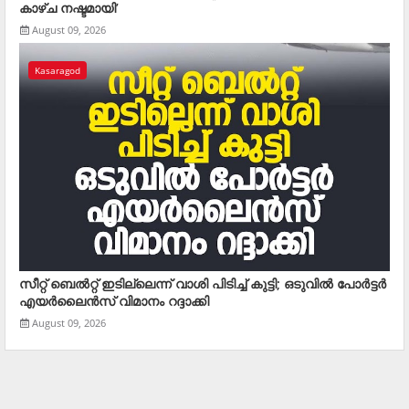
കാഴ്ച നഷ്ടമായി’
August 09, 2026
Kasaragod
സീറ്റ് ബെല്‍റ്റ് ഇടില്ലെന്ന് വാശി പിടിച്ച് കുട്ടി; ഒടുവില്‍ പോര്‍ട്ടര്‍
എയര്‍ലൈന്‍സ് വിമാനം റദ്ദാക്കി
August 09, 2026