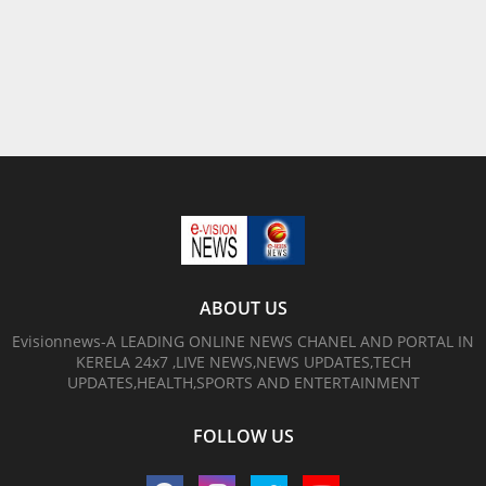
ABOUT US
Evisionnews-A LEADING ONLINE NEWS CHANEL AND PORTAL IN
KERELA 24x7 ,LIVE NEWS,NEWS UPDATES,TECH
UPDATES,HEALTH,SPORTS AND ENTERTAINMENT
FOLLOW US