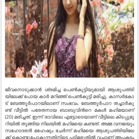
ജീ​വ​നൊ​ടു​ക്കാ​ൻ ശ്ര​മി​ച്ച പെ​ൺ​കു​ട്ടി​യു​മാ​യി ആ​ശു​പ​ത്രി​
യി​ലേ​ക്ക് പോ​യ കാ​ർ മ​റി​ഞ്ഞ് പെ​ൺ​കു​ട്ടി മ​രി​ച്ചു. കാ​സ​ർ​കോ​
ട് ബേ​ത്തൂ​ർ​പാ​റ​യി​ലാ​ണ് സം​ഭ​വം. ബേ​ത്തൂ​ര്‍​പാ​റ ത​ച്ചാ​ര്‍​കു​
ണ്ട് വീ​ട്ടി​ല്‍ പ​രേ​ത​നാ​യ ബാ​ബു​വി​ന്‍റെ മ​ക​ള്‍ മ​ഹി​മ​യാ​ണ്
(20) മ​രി​ച്ച​ത്. ഇ​ന്ന് രാ​വി​ലെ എ​ട്ടോ​ടെ​യാ​ണ് വീ​ട്ടി​ലെ കി​ട​പ്പു​മു​
റി​യി​ല്‍ തൂ​ങ്ങി​യ നി​ല​യി​ല്‍ മ​ഹി​മ​യെ ക​ണ്ട​ത്. അ​മ്മ വ​ന​ജ​യും
സ​ഹോ​ദ​ര​ന്‍ മ​ഹേ​ഷും ചേ​ർ​ന്ന് മ​ഹി​മ​യെ ആ​ശു​പ​ത്രി​യി​ലേ​
ക്ക് കൊ​ണ്ടു​പോ​കു​ന്ന​തി​നി​ടെ പ​ടി​മ​രു​തി​ല്‍ വ​ച്ചാ​ണ് അ​പ​ക​ടം