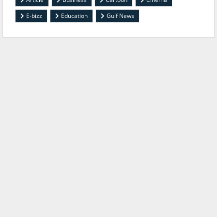
E-bizz
Education
Gulf News