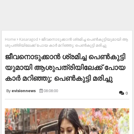
Home
Kasaragod
ജീ​വ​നൊ​ടു​ക്കാ​ൻ ശ്ര​മി​ച്ച പെ​ൺ​കു​ട്ടി​യു​മാ​യി ആ​
ശു​പ​ത്രി​യി​ലേ​ക്ക് പോ​യ കാ​ർ മ​റി​ഞ്ഞു; പെ​ൺ​കു​ട്ടി മ​രി​ച്ചു
ജീ​വ​നൊ​ടു​ക്കാ​ൻ ശ്ര​മി​ച്ച പെ​ൺ​കു​ട്ടി​
യു​മാ​യി ആ​ശു​പ​ത്രി​യി​ലേ​ക്ക് പോ​യ
കാ​ർ മ​റി​ഞ്ഞു; പെ​ൺ​കു​ട്ടി മ​രി​ച്ചു
evisionnews
08:08:00
0