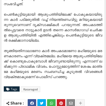
സം​ഭ​വി​ച്ച​ത്.
പെ​ൺ​കു​ട്ടി​യു​മാ​യി ആ​ശു​പ​ത്രി​യി​ലേ​ക്ക് പോ​കു​ക​യാ​യി​രു​
ന്ന കാ​ർ പ​ടി​മ​രു​തി​ല്‍ വ​ച്ച് നി​യ​ന്ത്ര​ണം​വി​ട്ടു മ​റി​യു​ക​യാ​യി​
രു​ന്നു​വെ​ന്നാ​ണ് ദൃ​ക്സാ​ക്ഷി​ക​ൾ പ​റ​യു​ന്ന​ത്. അ​പ​ക​ട​ത്തി​
ൽ​പ്പെ​ട്ട​വ​രെ നാ​ട്ടു​കാ​ർ ഉ​ട​ൻ ത​ന്നെ കാ​സ​ർ​ഗോ​ഡ് ചെ​ർ​ക്ക​
ള ആ​ശു​പ​ത്രി​യി​ല്‍ എ​ത്തി​ച്ചെ​ങ്കി​ലും പെ​ൺ​കു​ട്ടി​യു​ടെ ജീ​വ​
ൻ ര​ക്ഷി​ക്കാ​നാ​യി​ല്ല.
തൂ​ങ്ങി​യ​തി​നാ​ലാ​ണോ കാ​ർ അ​പ​ക​ട​മാ​ണോ മ​ഹി​മ​യു​ടെ മ​ര​
ണ​കാ​ര​ണം എ​ന്ന് വ്യ​ക്ത​മ​ല്ല. മ​ഹി​മ​യെ ആ​ശു​പ​ത്രി​യി​ലേ​
ക്ക് കൊ​ണ്ടു​പോ​കു​മ്പോ​ൾ ജീ​വ​നു​ണ്ടാ​യി​രു​ന്നു എ​ന്നാ​ണ് ല​
ഭി​ക്കു​ന്ന പ്രാ​ഥ​മി​ക വി​വ​രം. പോ​സ്റ്റു​മോ‍​ട്ട​ത്തി​ന് ശേ​ഷം മാ​ത്ര​
മേ മ​ഹി​മ​യു​ടെ മ​ര​ണം സം​ബ​ന്ധി​ച്ച കൂ​ടു​ത​ൽ വി​വ​ര​ങ്ങ​ൾ
വ്യ​ക്ത​മാ​കു​മെ​ന്ന് പൊലീ​സ് പ​റ​ഞ്ഞു.
Tags
Kasaragod