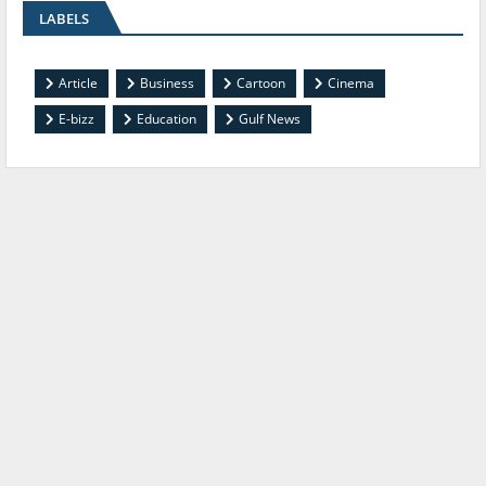
LABELS
Article
Business
Cartoon
Cinema
E-bizz
Education
Gulf News