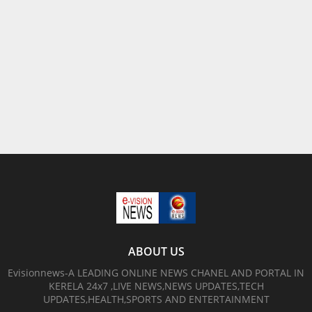
ABOUT US
Evisionnews-A LEADING ONLINE NEWS CHANEL AND PORTAL IN
KERELA 24x7 ,LIVE NEWS,NEWS UPDATES,TECH
UPDATES,HEALTH,SPORTS AND ENTERTAINMENT