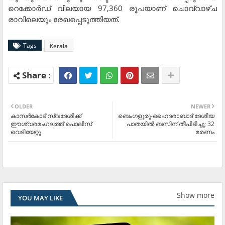
റെക്കോര്‍ഡ് വിലയായ 97,360 രൂപയാണ് ചൊവ്വാഴ്ച
രാവിലെയും രേഖപ്പെടുത്തിയത്.
Tags
Kerala
OLDER
NEWER
കാസര്‍കോട് സ്വദേശിക്ക്
ബെംഗളൂരു-ഹൈദരാബാദ് ദേശീയ
ഈശ്വരമംഗലത്ത് പൊലീസ്
പാതയില്‍ ബസിന് തീപിടിച്ചു; 32
വെടിയേറ്റു
മരണം
Show more
YOU MAY LIKE