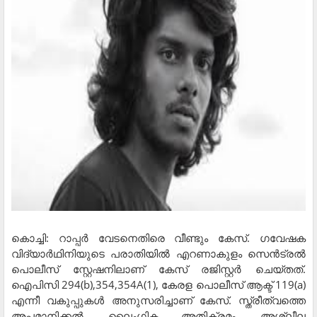
കൊച്ചി: റാപ്പര്‍ വേടനെതിരെ വീണ്ടും കേസ്. ഗവേഷക
വിദ്യാർഥിനിയുടെ പരാതിയില്‍ എറണാകുളം സെന്‍ട്രല്‍
പൊലീസ് സ്റ്റേഷനിലാണ് കേസ് രജിസ്റ്റര്‍ ചെയ്തത്.
ഐപിസി 294(b),354,354A(1), കേരള പൊലീസ് ആക്ട് 119(a)
എന്നീ വകുപ്പുകള്‍ അനുസരിച്ചാണ് കേസ്. സ്ത്രീത്വത്തെ
അപമാനിക്കല്‍, ലൈംഗിക അതിക്രമം, അശ്ലീല