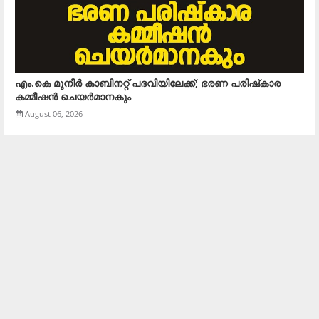
എം.കെ മുനീര്‍ കാബിനറ്റ് പദവിയിലേക്ക്; ഭരണ പരിഷ്‌കാര
കമ്മീഷന്‍ ചെയര്‍മാനകും
August 06, 2026