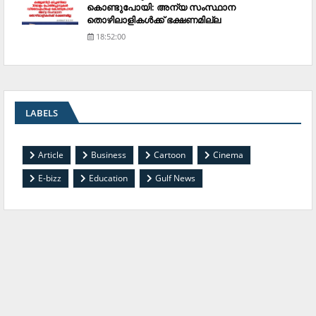
കൊണ്ടുപോയി: അന്യ സംസ്ഥാന
തൊഴിലാളികള്‍ക്ക് ഭക്ഷണമില്ല
18:52:00
LABELS
Article
Business
Cartoon
Cinema
E-bizz
Education
Gulf News