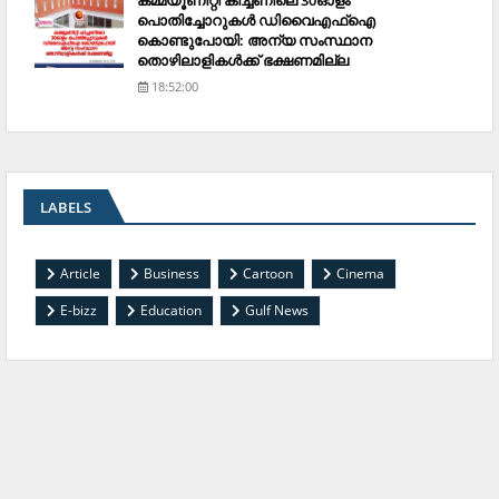
കമ്മ്യൂണിറ്റി കിച്ചണിലെ 30ഓളം
പൊതിച്ചോറുകള്‍ ഡിവൈഎഫ്‌ഐ
കൊണ്ടുപോയി: അന്യ സംസ്ഥാന
തൊഴിലാളികള്‍ക്ക് ഭക്ഷണമില്ല
18:52:00
LABELS
Article
Business
Cartoon
Cinema
E-bizz
Education
Gulf News