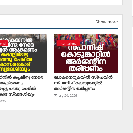
Show more
ional
International
‌നില്‍ കപ്പലിനു നേരെ
ലോകനെറുകയില്‍ സ്പെയിന്‍;
‍ ആക്രമണം;
സ്പാനിഷ് കൊടുങ്കാറ്റില്‍
െട്ട പത്തു പേരില്‍
അര്‍ജന്റീന തരിപ്പണം
ോട് സ്വദേശിയും
July 20, 2026
2026