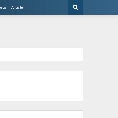
orts
Article