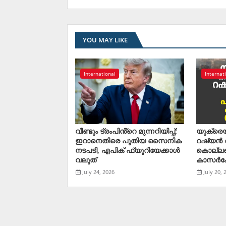
YOU MAY LIKE
International
Internat
വീണ്ടും ട്രംപിൻ്റെ മുന്നറിയിപ്പ്;
യുക്രെയ്
ഇറാനെതിരെ പുതിയ സൈനിക
റഷ്യന്
നടപടി, എപിക് ഫ്യൂറിയേക്കാൾ
കൊല്ലപ്പ
വലുത്
കാസര്‍ക
July 24, 2026
July 20, 