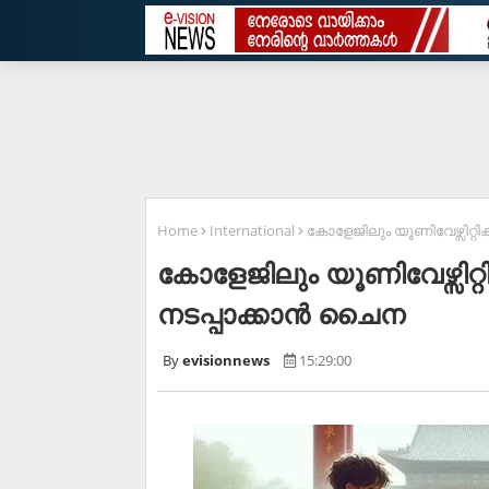
Home
International
കോളേജിലും യൂണിവേഴ്സിറ്റി
കോളേജിലും യൂണിവേഴ്സിറ്റ
നടപ്പാക്കാൻ ചൈന
evisionnews
15:29:00