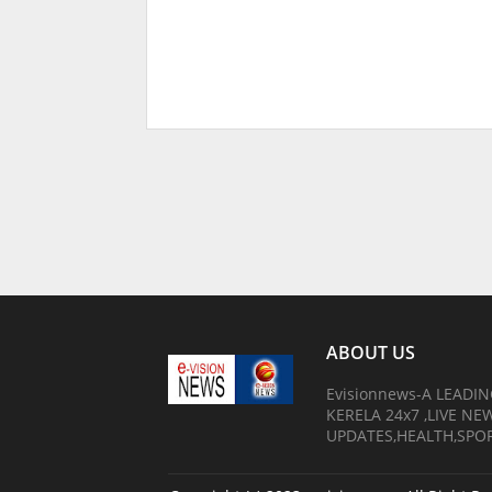
ABOUT US
Evisionnews-A LEADI
KERELA 24x7 ,LIVE N
UPDATES,HEALTH,SPO