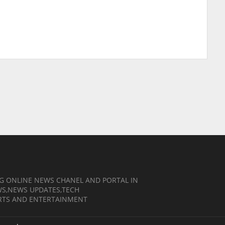
NG ONLINE NEWS CHANEL AND PORTAL IN
EWS,NEWS UPDATES,TECH
RTS AND ENTERTAINMENT