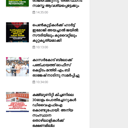
രാജിവെക്കുന്നു; തല്‍സ്ഥാനം
സമസ്ത ആവശ്യപ്പെട്ടേക്കും
14:35:00
പെണ്‍കുട്ടികള്‍ക്ക് ഹാര്‍ട്ട്
ഇമോജി അയച്ചാല്‍ ജയില്‍:
സൗദിയിലും കുവൈറ്റിലും
കുറ്റകൃത്യമാക്കി
10:13:00
കാസര്‍കോട് ബ്ലോക്ക്
പഞ്ചായത്ത് ഓഫീസ്
കെട്ടിടം മന്ത്രി എം.ബി
രാജേഷ് നാടിനു സമര്‍പ്പിച്ചു
10:34:00
കമ്മ്യൂണിറ്റി കിച്ചണിലെ
30ഓളം പൊതിച്ചോറുകള്‍
ഡിവൈഎഫ്‌ഐ
കൊണ്ടുപോയി: അന്യ
സംസ്ഥാന
തൊഴിലാളികള്‍ക്ക്
ഭക്ഷണമില്ല