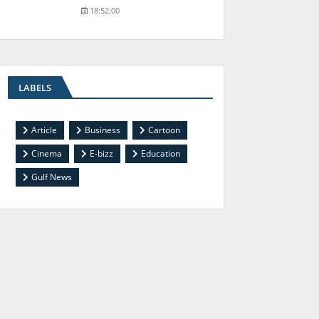
18:52:00
LABELS
Article
Business
Cartoon
Cinema
E-bizz
Education
Gulf News