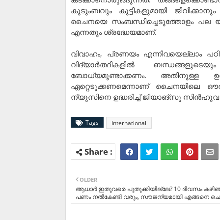
കുടുംബവും കുട്ടികളുമായി ജീവിക്കാനു
ചൈനയെ സംബന്ധിച്ചെടുത്തോളം പല യുവ
എന്നതും ശ്രദ്ധേയമാണ്.
വിവാഹം, പ്രണയം എന്നിവയെല്ലാം പഠിപ്
വിദ്യാർത്ഥികളിൽ ബന്ധങ്ങളുടെയും
ബോധ്യമുണ്ടാക്കണം. അതിനുള്ള 
ഏറ്റെടുക്കണമെന്നാണ് ചൈനയിലെ 
ന്യൂസിനെ ഉദ്ധരിച്ച് ജിയാങ്‌സു സിൻഹുവ ന
Tags
International
OLDER
ആധാർ ഇതുവരെ പുതുക്കിയില്ലേ? 10 ദിവസം കഴി
പണം നൽകേണ്ടി വരും, സൗജന്യമായി എങ്ങനെ ചെ