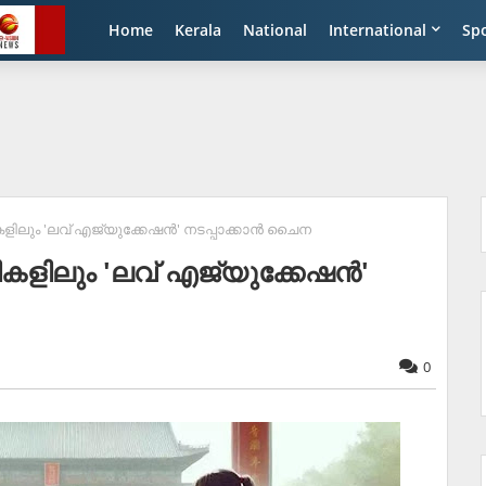
Home
Kerala
National
International
Sp
കളിലും 'ലവ് എജ്യുക്കേഷന്‍' നടപ്പാക്കാൻ ചൈന
ികളിലും 'ലവ് എജ്യുക്കേഷന്‍'
0