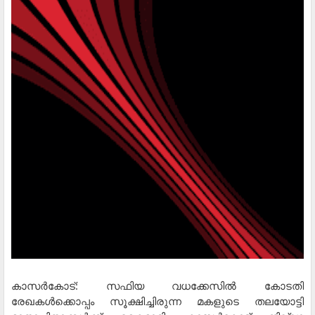
കാസര്‍കോട്: സഫിയ വധക്കേസില്‍ കോടതി
രേഖകള്‍ക്കൊപ്പം സൂക്ഷിച്ചിരുന്ന മകളുടെ തലയോട്ടി