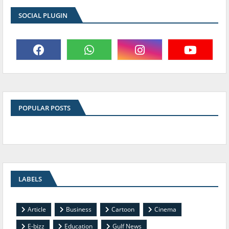
SOCIAL PLUGIN
POPULAR POSTS
LABELS
Article
Business
Cartoon
Cinema
E-bizz
Education
Gulf News