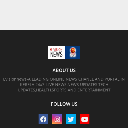
ABOUT US
Evisionnews-A LEADING ONLINE NEWS CHANEL AND PORTAL IN
KERELA 24x7 ,LIVE NEWS,NEWS UPDATES,TECH
UPDATES,HEALTH,SPORTS AND ENTERTAINMENT
FOLLOW US