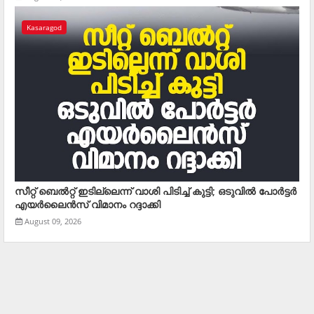
Kasaragod
സീറ്റ് ബെല്‍റ്റ് ഇടില്ലെന്ന് വാശി പിടിച്ച് കുട്ടി; ഒടുവില്‍ പോര്‍ട്ടര്‍
എയര്‍ലൈന്‍സ് വിമാനം റദ്ദാക്കി
August 09, 2026