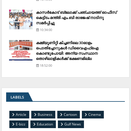
കാസര്‍കോട് ബ്ലോക്ക് പഞ്ചായത്ത് ഓഫീസ്
കെട്ടിടം മന്ത്രി എം.ബി രാജേഷ് നാടിനു
സമര്‍പ്പിച്ചു
10:34:00
കമ്മ്യൂണിറ്റി കിച്ചണിലെ 30ഓളം
പൊതിച്ചോറുകള്‍ ഡിവൈഎഫ്‌ഐ
കൊണ്ടുപോയി: അന്യ സംസ്ഥാന
തൊഴിലാളികള്‍ക്ക് ഭക്ഷണമില്ല
18:52:00
LABELS
Article
Business
Cartoon
Cinema
E-bizz
Education
Gulf News