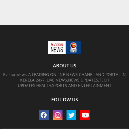
ABOUT US
Evisionnews-A LEADING ONLINE NEWS CHANEL AND PORTAL IN
KERELA 24x7 ,LIVE NEWS,NEWS UPDATES,TECH
UPDATES,HEALTH,SPORTS AND ENTERTAINMENT
FOLLOW US