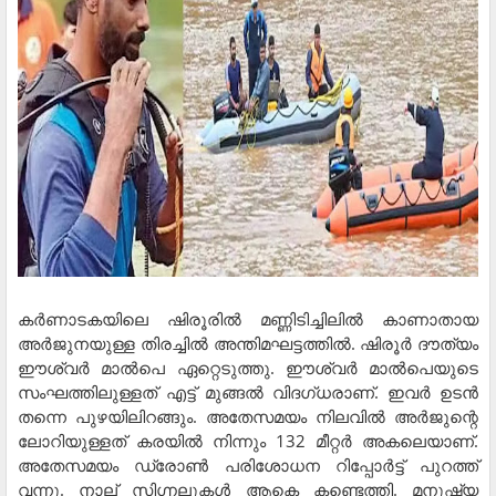
കർണാടകയിലെ ഷിരൂരിൽ മണ്ണിടിച്ചിലിൽ കാണാതായ
അർജുനയുള്ള തിരച്ചിൽ അന്തിമഘട്ടത്തിൽ. ഷിരൂർ ദൗത്യം
ഈശ്വർ മാൽപെ ഏറ്റെടുത്തു. ഈശ്വർ മാൽപെയുടെ
സംഘത്തിലുള്ളത് എട്ട് മുങ്ങൽ വിദഗ്ധരാണ്. ഇവർ ഉടൻ
തന്നെ പുഴയിലിറങ്ങും. അതേസമയം നിലവിൽ അർജുന്റെ
ലോറിയുള്ളത് കരയിൽ നിന്നും 132 മീറ്റർ അകലെയാണ്.
അതേസമയം ഡ്രോൺ പരിശോധന റിപ്പോർട്ട് പുറത്ത്
വന്നു. നാല് സിഗ്നലുകൾ ആകെ കണ്ടെത്തി. മനുഷ്യ