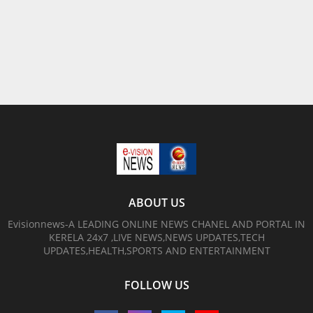
ABOUT US
Evisionnews-A LEADING ONLINE NEWS CHANEL AND PORTAL IN
KERELA 24x7 ,LIVE NEWS,NEWS UPDATES,TECH
UPDATES,HEALTH,SPORTS AND ENTERTAINMENT
FOLLOW US