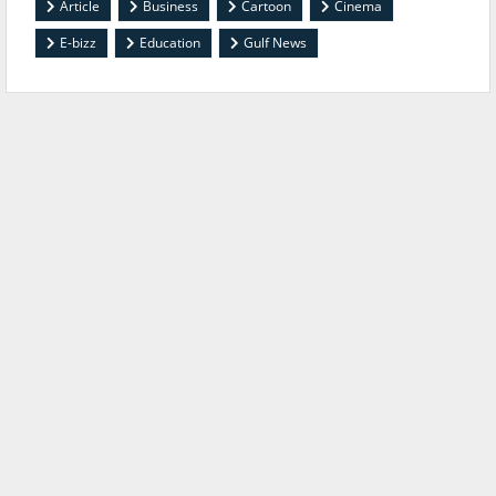
Article
Business
Cartoon
Cinema
E-bizz
Education
Gulf News