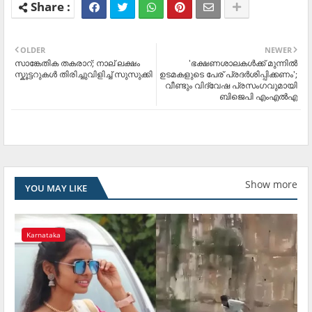
OLDER
NEWER
സാ​ങ്കേതിക തകരാറ്; നാല് ലക്ഷം
'ഭക്ഷണശാലകള്‍ക്ക് മുന്നില്‍
സ്കൂട്ടറുകൾ തിരിച്ചുവിളിച്ച് സുസുക്കി
ഉടമകളുടെ പേര് പ്രദര്‍ശിപ്പിക്കണം';
വീണ്ടും വിദ്വേഷ പ്രസംഗവുമായി
ബിജെപി എംഎല്‍എ
Show more
YOU MAY LIKE
Karnataka