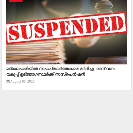
മദ്യലഹരിയിൽ സഹപ്രവർത്തകരെ മര്‍ദിച്ചു; രണ്ട് വനം
വകുപ്പ് ഉദ്യോഗസ്ഥര്‍ക്ക് സസ്‌പെന്‍ഷന്‍
August 06, 2026