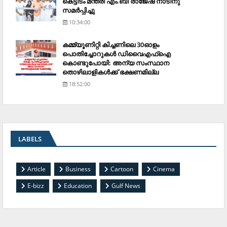
കെട്ടിടം മന്ത്രി എം.ബി രാജേഷ് നാടിനു
സമര്‍പ്പിച്ചു
10:34:00
കമ്മ്യൂണിറ്റി കിച്ചണിലെ 30ഓളം
പൊതിച്ചോറുകള്‍ ഡിവൈഎഫ്‌ഐ
കൊണ്ടുപോയി: അന്യ സംസ്ഥാന
തൊഴിലാളികള്‍ക്ക് ഭക്ഷണമില്ല
18:52:00
LABELS
Article
Business
Cartoon
Cinema
E-bizz
Education
Gulf News