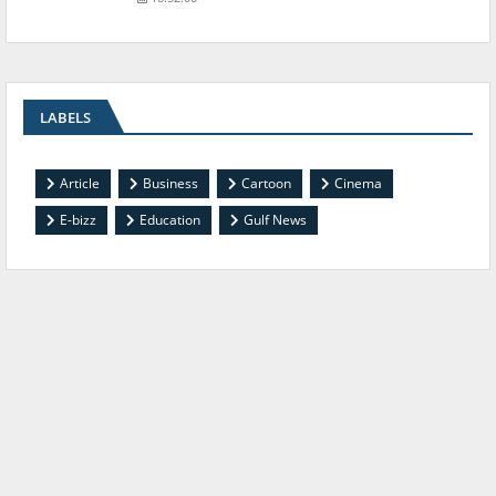
LABELS
Article
Business
Cartoon
Cinema
E-bizz
Education
Gulf News