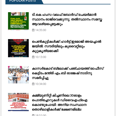
POPULAR POSTS
ടി.കെ ഹംസ വഖഫ് ബോര്‍ഡ് ചെയര്‍മാന്‍
സ്ഥാനം രാജിവെക്കുന്നു; തല്‍സ്ഥാനം സമസ്ത
ആവശ്യപ്പെട്ടേക്കും
14:35:00
പെണ്‍കുട്ടികള്‍ക്ക് ഹാര്‍ട്ട് ഇമോജി അയച്ചാല്‍
ജയില്‍: സൗദിയിലും കുവൈറ്റിലും
കുറ്റകൃത്യമാക്കി
10:13:00
കാസര്‍കോട് ബ്ലോക്ക് പഞ്ചായത്ത് ഓഫീസ്
കെട്ടിടം മന്ത്രി എം.ബി രാജേഷ് നാടിനു
സമര്‍പ്പിച്ചു
10:34:00
കമ്മ്യൂണിറ്റി കിച്ചണിലെ 30ഓളം
പൊതിച്ചോറുകള്‍ ഡിവൈഎഫ്‌ഐ
കൊണ്ടുപോയി: അന്യ സംസ്ഥാന
തൊഴിലാളികള്‍ക്ക് ഭക്ഷണമില്ല
18:52:00