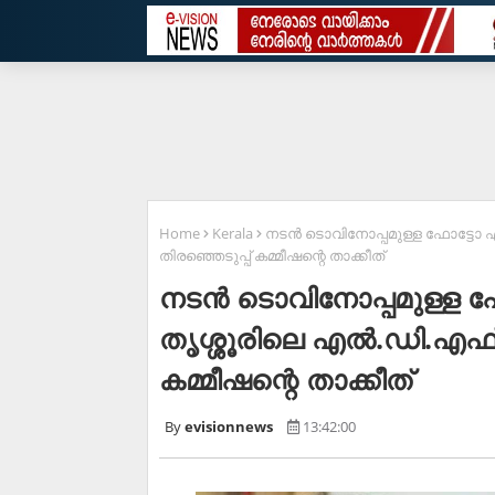
Home
Kerala
നടന്‍ ടൊവിനോപ്പമുള്ള ഫോട്ടോ എഫ്
തിരഞ്ഞെടുപ്പ് കമ്മീഷന്റെ താക്കീത്
നടന്‍ ടൊവിനോപ്പമുള്ള ഫോ
തൃശ്ശൂരിലെ എല്‍.ഡി.എഫ് സ
കമ്മീഷന്റെ താക്കീത്
evisionnews
13:42:00