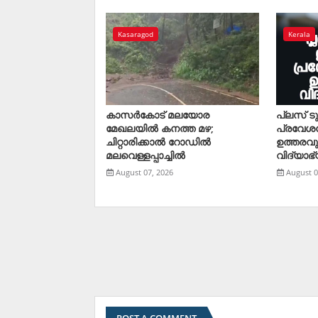
Kasaragod
Kerala
കാസര്‍കോട് മലയോര
പ്ലസ് ട
മേഖലയില്‍ കനത്ത മഴ;
പ്രവേശ
ചിറ്റാരിക്കാല്‍ റോഡില്‍
ഉത്തരവു
മലവെള്ളപ്പാച്ചില്‍
വിദ്യാഭ്
August 07, 2026
August 0