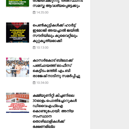
രാജിവെക്കുന്നു; തല്‍സ്ഥാനം
സമസ്ത ആവശ്യപ്പെട്ടേക്കും
14:35:00
പെണ്‍കുട്ടികള്‍ക്ക് ഹാര്‍ട്ട്
ഇമോജി അയച്ചാല്‍ ജയില്‍:
സൗദിയിലും കുവൈറ്റിലും
കുറ്റകൃത്യമാക്കി
10:13:00
കാസര്‍കോട് ബ്ലോക്ക്
പഞ്ചായത്ത് ഓഫീസ്
കെട്ടിടം മന്ത്രി എം.ബി
രാജേഷ് നാടിനു സമര്‍പ്പിച്ചു
10:34:00
കമ്മ്യൂണിറ്റി കിച്ചണിലെ
30ഓളം പൊതിച്ചോറുകള്‍
ഡിവൈഎഫ്‌ഐ
കൊണ്ടുപോയി: അന്യ
സംസ്ഥാന
തൊഴിലാളികള്‍ക്ക്
ഭക്ഷണമില്ല