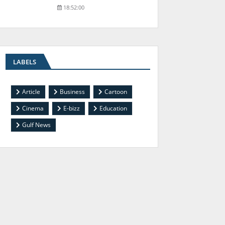
18:52:00
LABELS
Article
Business
Cartoon
Cinema
E-bizz
Education
Gulf News