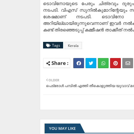
ടൊവിനോയുടെ പേരും ചിത്രവും ദുരുപയ
നടപടി. വിഎസ് സുനില്‍കുമാറിന്റേയും 
ശേഷമാണ് നടപടി. ടൊവിനോ തിരഞ
അറിയില്ലായിരുന്നുവെന്നാണ് ഇവർ നൽക
കണ്ട് തിരഞ്ഞെടുപ്പ് കമ്മീഷന്‍ താക്കീത് നല
Tags
Kerala
OLDER
പെട്രോൾ പമ്പിൽ എത്തി തീകൊളുത്തിയ യുവാവ് മരി
YOU MAY LIKE