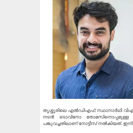
തൃശ്ശൂരിലെ എല്‍ഡിഎഫ് സ്ഥാനാര്‍ഥി വിഎസ്
നടന്‍ ടൊവിനോ തോമസിനൊപ്പമുള്ള തിര
പങ്കുവച്ചതിലാണ് നോട്ടീസ് നൽകിയത്. ഇനിയ