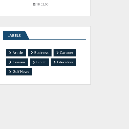
18:52:00
LABELS
Article
Business
Cartoon
Cinema
E-bizz
Education
Gulf News