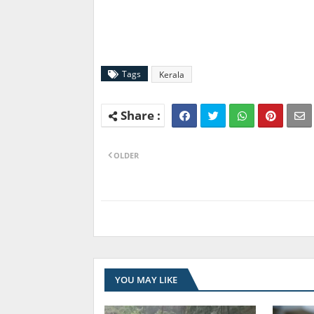
Tags
Kerala
OLDER
YOU MAY LIKE