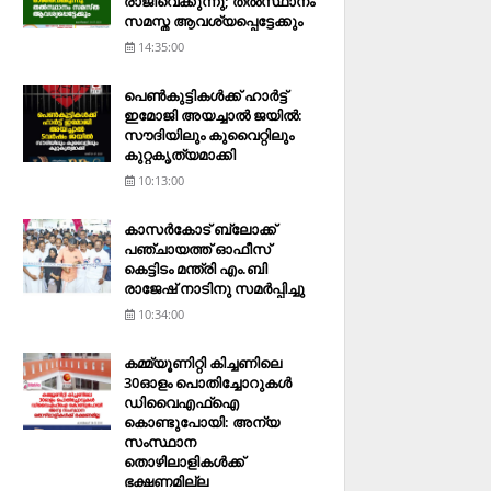
രാജിവെക്കുന്നു; തല്‍സ്ഥാനം
സമസ്ത ആവശ്യപ്പെട്ടേക്കും
14:35:00
പെണ്‍കുട്ടികള്‍ക്ക് ഹാര്‍ട്ട്
ഇമോജി അയച്ചാല്‍ ജയില്‍:
സൗദിയിലും കുവൈറ്റിലും
കുറ്റകൃത്യമാക്കി
10:13:00
കാസര്‍കോട് ബ്ലോക്ക്
പഞ്ചായത്ത് ഓഫീസ്
കെട്ടിടം മന്ത്രി എം.ബി
രാജേഷ് നാടിനു സമര്‍പ്പിച്ചു
10:34:00
കമ്മ്യൂണിറ്റി കിച്ചണിലെ
30ഓളം പൊതിച്ചോറുകള്‍
ഡിവൈഎഫ്‌ഐ
കൊണ്ടുപോയി: അന്യ
സംസ്ഥാന
തൊഴിലാളികള്‍ക്ക്
ഭക്ഷണമില്ല