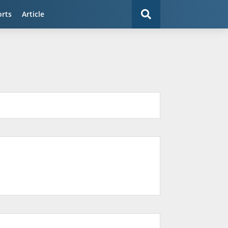
orts
Article