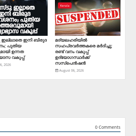
Kerala
ു ഇല്ലാതെ ഇനി ബിരുദ
മദ്യലഹരിയിൽ
നം; പുതിയ
സഹപ്രവർത്തകരെ മര്‍ദിച്ചു;
മായി ഉന്നത
രണ്ട് വനം വകുപ്പ്
യാസ വകുപ്പ്
ഉദ്യോഗസ്ഥര്‍ക്ക്
സസ്‌പെന്‍ഷന്‍
6, 2026
August 06, 2026
0 Comments