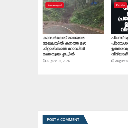
Kasaragod
Kerala
കാസര്‍കോട് മലയോര
പ്ലസ് ട
മേഖലയില്‍ കനത്ത മഴ;
പ്രവേശ
ചിറ്റാരിക്കാല്‍ റോഡില്‍
ഉത്തരവു
മലവെള്ളപ്പാച്ചില്‍
വിദ്യാഭ്
August 07, 2026
August 0
POST A COMMENT