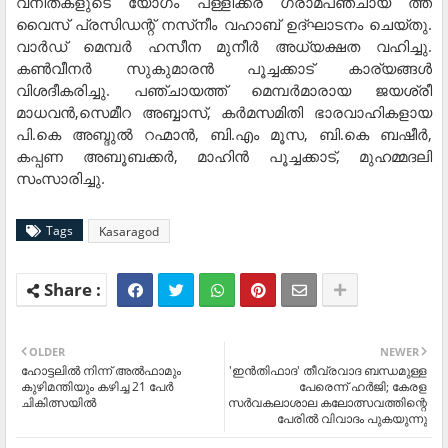
വനിതകളുടെ യോഗം പള്ളിക്കര ഗ്രാമപഞ്ചായ ത്ത്
വൈസ് പ്രസിഡന്റ് നസ്‌നീം വഹാബ് ഉദ്ഘാടനം ചെയ്തു.
വാര്‍ഡ് മെമ്പര്‍ ഹസീന മുനീര്‍ അധ്യക്ഷത വഹിച്ചു.
കണ്‍വീനര്‍ സുകുമാരന്‍ പൂച്ചക്കാട് കാര്യങ്ങള്‍
വിശദീകരിച്ചു. പഞ്ചായത്ത് മെമ്പര്‍മാരായ ജയശ്രീ
മാധവന്‍,സെമീറ അബ്ബാസ്, കര്‍മസമിതി ഭാരവാഹികളായ
പി.കെ അബ്ദുല്‍ റഹ്മാന്‍, ബി.എം മൂസ, ബി.കെ ബഷീര്‍,
കപ്പണ അബൂബക്കര്‍, മാഹിന്‍ പൂച്ചക്കാട്, മുഹമ്മദലി
സംസാരിച്ചു.
Tags
Kasaragod
OLDER
NEWER
ഹോട്ടലില്‍ നിന്ന് അല്‍ഫാമും
'ഇന്‍തിഫാദ' തീവ്രവാദ ബന്ധമുള്ള
കുഴിമന്തിയും കഴിച്ച 21 പേര്‍
പേരെന്ന് ഹര്‍ജി; കേരള
ചികിത്സയില്‍
സര്‍വകലാശാല കലോത്സവത്തിന്റെ
പേരില്‍ വിവാദം പുകയുന്നു