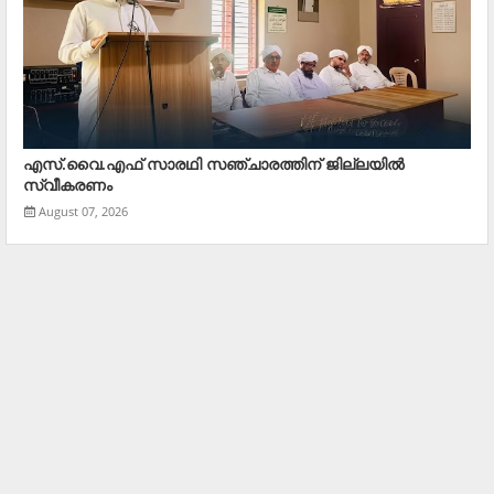
എസ്.വൈ.എഫ് സാരഥി സഞ്ചാരത്തിന് ജില്ലയില്‍
സ്വീകരണം
August 07, 2026