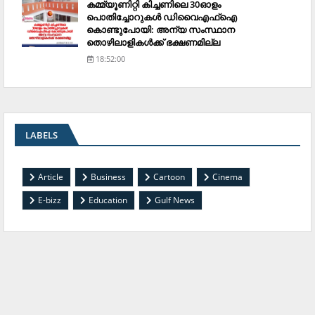
കമ്മ്യൂണിറ്റി കിച്ചണിലെ 30ഓളം
പൊതിച്ചോറുകള്‍ ഡിവൈഎഫ്‌ഐ
കൊണ്ടുപോയി: അന്യ സംസ്ഥാന
തൊഴിലാളികള്‍ക്ക് ഭക്ഷണമില്ല
18:52:00
LABELS
Article
Business
Cartoon
Cinema
E-bizz
Education
Gulf News