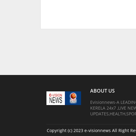
ABOUT US
Evisionnews-A LEADI
KERELA 24x7 ,LIVE N
UPDATES,HEALTH,SPO
Copyright (c) 2023
e-visionnews
All Right R