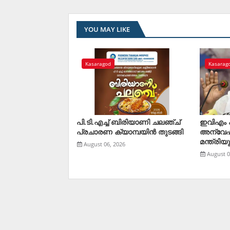
YOU MAY LIKE
Kasaragod
Kasarag
പി.ടി.എച്ച് ബിരിയാണി ചലഞ്ച്
ഇവിഎം 
പ്രചാരണ ക്യാമ്പയിൻ തുടങ്ങി
അന്വേഷ
മന്ത്രിയ
August 06, 2026
August 0