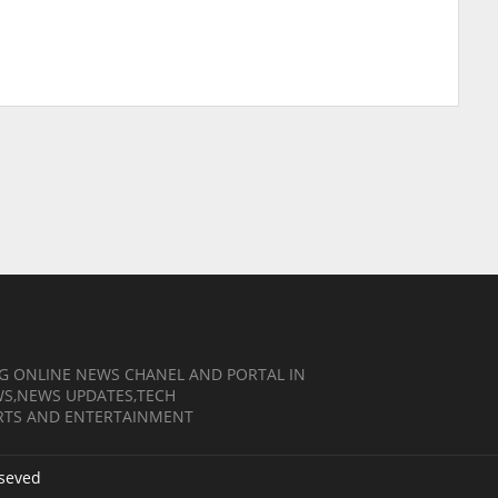
NG ONLINE NEWS CHANEL AND PORTAL IN
EWS,NEWS UPDATES,TECH
RTS AND ENTERTAINMENT
eseved