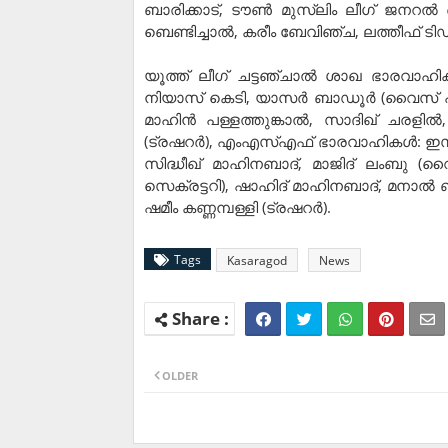
ബാരിക്കാട്, ടൗണ്‍ മുസ്ലിം ലീഗ് ജനറല്
ബെണ്ടിച്ചാല്‍, കരീം ബേവിഞ്ച, ലത്തീഫ് ടിഡ
യൂത്ത് ലീഗ് ചട്ടഞ്ചാല്‍ ശാഖ ഭാരവാഹികള്
നിയാസ് കെടി, യാസര്‍ ബാഡൂര്‍ (വൈസ് പ്ര
മാഹിന്‍ പള്ളത്തുങ്കാല്‍, സാദിഖ് ചരളില്
(ട്രഷറര്‍), എംഎസ്എഫ് ഭാരവാഹികള്‍: ഇസ്ഹ
സിദ്ധീഖ് മാഹിനബാദ്, മാജിദ് ലംബു (വൈസ്
സെക്രട്ടറി), ഷാഹിദ് മാഹിനബാദ്, മനാല്‍ ബാ
ഷമീം കണ്ണമ്പള്ളി (ട്രഷറര്‍).
Tags
Kasaragod
News
OLDER