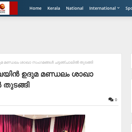
Home
Kerala
National
International
Sp
ദുമ മണ്ഡലം ശാഖാ സംഗമങ്ങള്‍ ചട്ടഞ്ചാലില്‍ തുടങ്ങി
്പയിന്‍ ഉദുമ മണ്ഡലം ശാഖാ
 തുടങ്ങി
0