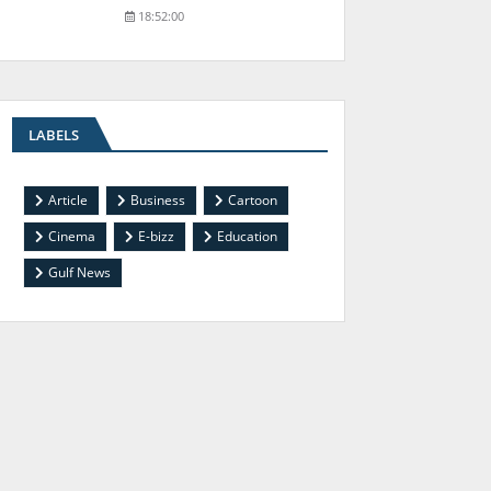
18:52:00
LABELS
Article
Business
Cartoon
Cinema
E-bizz
Education
Gulf News