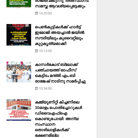
രാജിവെക്കുന്നു; തല്‍സ്ഥാനം
സമസ്ത ആവശ്യപ്പെട്ടേക്കും
14:35:00
പെണ്‍കുട്ടികള്‍ക്ക് ഹാര്‍ട്ട്
ഇമോജി അയച്ചാല്‍ ജയില്‍:
സൗദിയിലും കുവൈറ്റിലും
കുറ്റകൃത്യമാക്കി
10:13:00
കാസര്‍കോട് ബ്ലോക്ക്
പഞ്ചായത്ത് ഓഫീസ്
കെട്ടിടം മന്ത്രി എം.ബി
രാജേഷ് നാടിനു സമര്‍പ്പിച്ചു
10:34:00
കമ്മ്യൂണിറ്റി കിച്ചണിലെ
30ഓളം പൊതിച്ചോറുകള്‍
ഡിവൈഎഫ്‌ഐ
കൊണ്ടുപോയി: അന്യ
സംസ്ഥാന
തൊഴിലാളികള്‍ക്ക്
ഭക്ഷണമില്ല