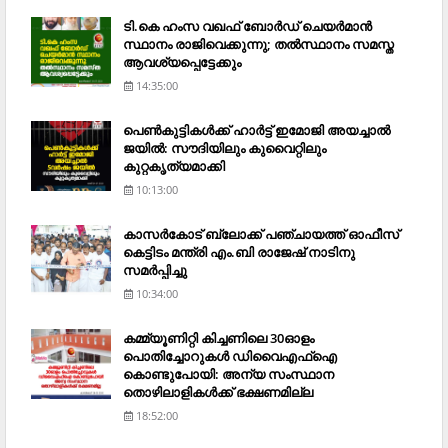
ടി.കെ ഹംസ വഖഫ് ബോര്‍ഡ് ചെയര്‍മാന്‍
സ്ഥാനം രാജിവെക്കുന്നു; തല്‍സ്ഥാനം സമസ്ത
ആവശ്യപ്പെട്ടേക്കും
14:35:00
പെണ്‍കുട്ടികള്‍ക്ക് ഹാര്‍ട്ട് ഇമോജി അയച്ചാല്‍
ജയില്‍: സൗദിയിലും കുവൈറ്റിലും
കുറ്റകൃത്യമാക്കി
10:13:00
കാസര്‍കോട് ബ്ലോക്ക് പഞ്ചായത്ത് ഓഫീസ്
കെട്ടിടം മന്ത്രി എം.ബി രാജേഷ് നാടിനു
സമര്‍പ്പിച്ചു
10:34:00
കമ്മ്യൂണിറ്റി കിച്ചണിലെ 30ഓളം
പൊതിച്ചോറുകള്‍ ഡിവൈഎഫ്‌ഐ
കൊണ്ടുപോയി: അന്യ സംസ്ഥാന
തൊഴിലാളികള്‍ക്ക് ഭക്ഷണമില്ല
18:52:00