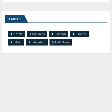
LABELS
Article
Business
Cartoon
Cinema
E-bizz
Education
Gulf News