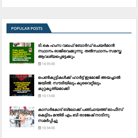
POPULAR POSTS
ടി.കെ ഹംസ വഖഫ് ബോര്‍ഡ് ചെയര്‍മാന്‍
സ്ഥാനം രാജിവെക്കുന്നു; തല്‍സ്ഥാനം സമസ്ത
ആവശ്യപ്പെട്ടേക്കും
14:35:00
പെണ്‍കുട്ടികള്‍ക്ക് ഹാര്‍ട്ട് ഇമോജി അയച്ചാല്‍
ജയില്‍: സൗദിയിലും കുവൈറ്റിലും
കുറ്റകൃത്യമാക്കി
10:13:00
കാസര്‍കോട് ബ്ലോക്ക് പഞ്ചായത്ത് ഓഫീസ്
കെട്ടിടം മന്ത്രി എം.ബി രാജേഷ് നാടിനു
സമര്‍പ്പിച്ചു
10:34:00