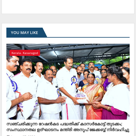
YOU MAY LIKE
Kerala. Kasaragod
സഞ്ചരിക്കുന്ന റേഷന്‍കട പദ്ധതിക്ക് കാസര്‍കോട്ട് തുടക്കം;
സംസ്ഥാനതല ഉദ്ഘാടനം മന്ത്രി അനൂപ് ജേക്കബ്ബ് നിര്‍വഹിച്ചു