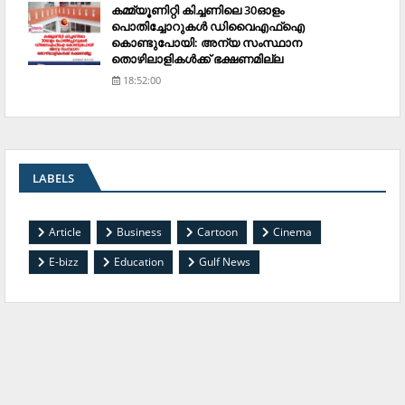
കമ്മ്യൂണിറ്റി കിച്ചണിലെ 30ഓളം
പൊതിച്ചോറുകള്‍ ഡിവൈഎഫ്‌ഐ
കൊണ്ടുപോയി: അന്യ സംസ്ഥാന
തൊഴിലാളികള്‍ക്ക് ഭക്ഷണമില്ല
18:52:00
LABELS
Article
Business
Cartoon
Cinema
E-bizz
Education
Gulf News