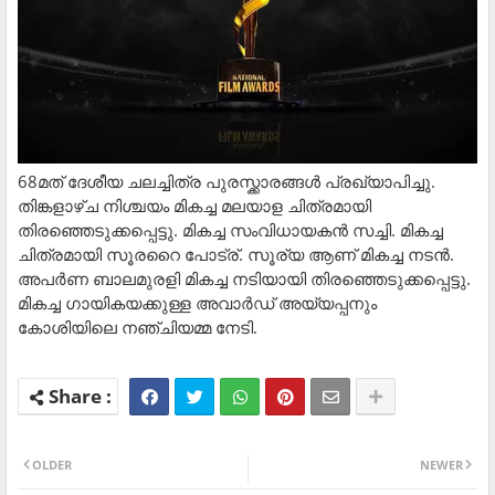
68മത് ദേശീയ ചലച്ചിത്ര പുരസ്ക്കാരങ്ങള്‍ പ്രഖ്യാപിച്ചു.
തിങ്കളാഴ്ച നിശ്ചയം മികച്ച മലയാള ചിത്രമായി
തിരഞ്ഞെടുക്കപ്പെട്ടു. മികച്ച സംവിധായകൻ സച്ചി. മികച്ച
ചിത്രമായി സൂരറൈ പോട്ര്. സൂര്യ ആണ് മികച്ച നടൻ.
അപർണ ബാലമുരളി മികച്ച നടിയായി തിരഞ്ഞെടുക്കപ്പെട്ടു.
മികച്ച ഗായികയക്കുള്ള അവാർഡ് അയ്യപ്പനും
കോശിയിലെ നഞ്ചിയമ്മ നേടി.
OLDER
NEWER