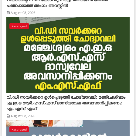
പഞ്ചായത്ത് അംഗം അറസ്റ്റില്‍
August 08, 2026
Kasaragod
വി.ഡി സവര്‍ക്കറെ ഉള്‍പ്പെടുത്തി ചോദ്യാവലി; മഞ്ചേശ്വരം
എ.ഇ.ഒ ആര്‍.എസ്.എസ് ദാസ്യവേല അവസാനിപ്പിക്കണം:
എം.എസ്.എഫ്
August 08, 2026
Kasaragod