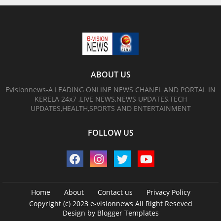
ABOUT US
Evisionnews-A LEADING ONLINE NEWS CHANEL AND PORTAL IN
KERELA 24x7 ,LIVE NEWS,NEWS UPDATES,TECH
UPDATES,HEALTH,SPORTS AND ENTERTAINMENT
FOLLOW US
Home
About
Contact us
Privacy Policy
Copyright (c) 2023
e-visionnews
All Right Reseved
Design by
Blogger Templates