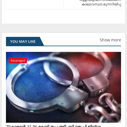
കാലാവസ്ഥാ മുന്നറിയിപ്പ്
Show more
YOU MAY LIKE
Kasaragod
70കാരന്റെ 21.06 കോടി രൂപ തട്ടി; ബി.ജെ.പി ജില്ലാ