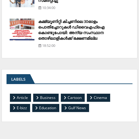
സമര്‍പ്പിച്ചു
10:34:00
കമ്മ്യൂണിറ്റി കിച്ചണിലെ 30ഓളം
പൊതിച്ചോറുകള്‍ ഡിവൈഎഫ്‌ഐ
കൊണ്ടുപോയി: അന്യ സംസ്ഥാന
തൊഴിലാളികള്‍ക്ക് ഭക്ഷണമില്ല
18:52:00
LABELS
Article
Business
Cartoon
Cinema
E-bizz
Education
Gulf News