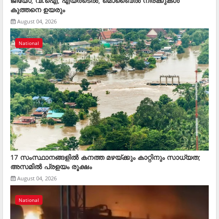
ജിയോ, വി.ഐ, എയര്‍ടെല്‍, മൊബൈല്‍ നിരക്കുകള്‍
കുത്തനെ ഉയരും
August 04, 2026
National
17 സംസ്ഥാനങ്ങളിൽ കനത്ത മഴയ്ക്കും കാറ്റിനും സാധ്യത;
അസമിൽ പ്രളയം രൂക്ഷം
August 04, 2026
National