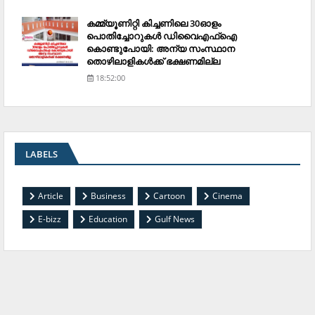
കമ്മ്യൂണിറ്റി കിച്ചണിലെ 30ഓളം
പൊതിച്ചോറുകള്‍ ഡിവൈഎഫ്‌ഐ
കൊണ്ടുപോയി: അന്യ സംസ്ഥാന
തൊഴിലാളികള്‍ക്ക് ഭക്ഷണമില്ല
18:52:00
LABELS
Article
Business
Cartoon
Cinema
E-bizz
Education
Gulf News