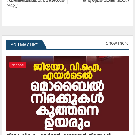
സ്ഥിരീകരിച്ചിട്ടില്ലെന്ന് ആരോഗ്യ
രണ്ടു രൂപയിലധികം വര്‍ധന
വകുപ്പ്
Show more
YOU MAY LIKE
National