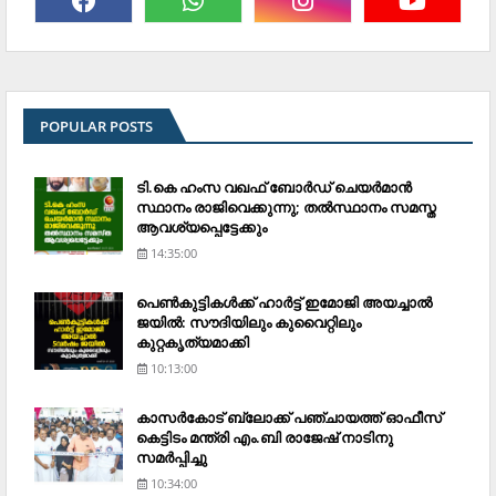
POPULAR POSTS
ടി.കെ ഹംസ വഖഫ് ബോര്‍ഡ് ചെയര്‍മാന്‍
സ്ഥാനം രാജിവെക്കുന്നു; തല്‍സ്ഥാനം സമസ്ത
ആവശ്യപ്പെട്ടേക്കും
14:35:00
പെണ്‍കുട്ടികള്‍ക്ക് ഹാര്‍ട്ട് ഇമോജി അയച്ചാല്‍
ജയില്‍: സൗദിയിലും കുവൈറ്റിലും
കുറ്റകൃത്യമാക്കി
10:13:00
കാസര്‍കോട് ബ്ലോക്ക് പഞ്ചായത്ത് ഓഫീസ്
കെട്ടിടം മന്ത്രി എം.ബി രാജേഷ് നാടിനു
സമര്‍പ്പിച്ചു
10:34:00