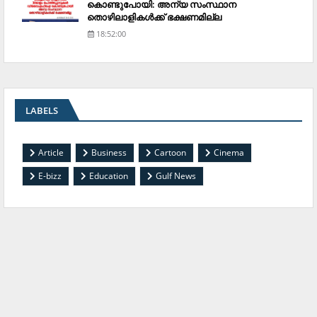
കൊണ്ടുപോയി: അന്യ സംസ്ഥാന
തൊഴിലാളികള്‍ക്ക് ഭക്ഷണമില്ല
18:52:00
LABELS
Article
Business
Cartoon
Cinema
E-bizz
Education
Gulf News