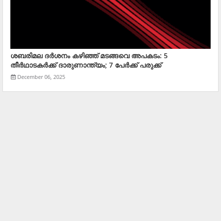
ശബരിമല ദർശനം കഴിഞ്ഞ് മടങ്ങവെ അപകടം: 5
തീർഥാടകർക്ക് ദാരുണാന്ത്യം; 7 പേർക്ക് പരുക്ക്
December 06, 2025