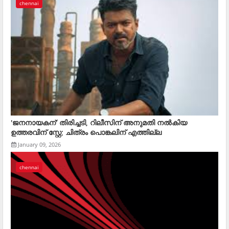
chennai
'ജനനായകന്' തിരിച്ചടി, റിലീസിന് അനുമതി നൽകിയ
ഉത്തരവിന് സ്റ്റേ; ചിത്രം പൊങ്കലിന് എത്തില്ല
January 09, 2026
chennai