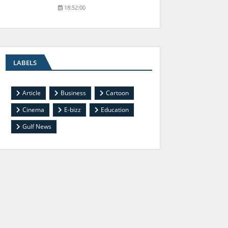
18:52:00
LABELS
Article
Business
Cartoon
Cinema
E-bizz
Education
Gulf News