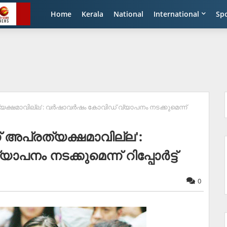
Home
Kerala
National
International
Sp
യക്ഷമാവില്ല': വര്‍ഷാവര്‍ഷം കോവിഡ് വ്യാപനം നടക്കുമെന്ന്
ന് അപ്രത്യക്ഷമാവില്ല':
നം നടക്കുമെന്ന് റിപ്പോര്‍ട്ട്
0