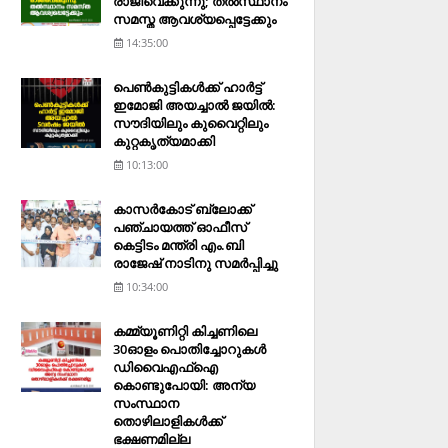
രാജിവെക്കുന്നു; തല്‍സ്ഥാനം
സമസ്ത ആവശ്യപ്പെട്ടേക്കും
14:35:00
പെണ്‍കുട്ടികള്‍ക്ക് ഹാര്‍ട്ട്
ഇമോജി അയച്ചാല്‍ ജയില്‍:
സൗദിയിലും കുവൈറ്റിലും
കുറ്റകൃത്യമാക്കി
10:13:00
കാസര്‍കോട് ബ്ലോക്ക്
പഞ്ചായത്ത് ഓഫീസ്
കെട്ടിടം മന്ത്രി എം.ബി
രാജേഷ് നാടിനു സമര്‍പ്പിച്ചു
10:34:00
കമ്മ്യൂണിറ്റി കിച്ചണിലെ
30ഓളം പൊതിച്ചോറുകള്‍
ഡിവൈഎഫ്‌ഐ
കൊണ്ടുപോയി: അന്യ
സംസ്ഥാന
തൊഴിലാളികള്‍ക്ക്
ഭക്ഷണമില്ല