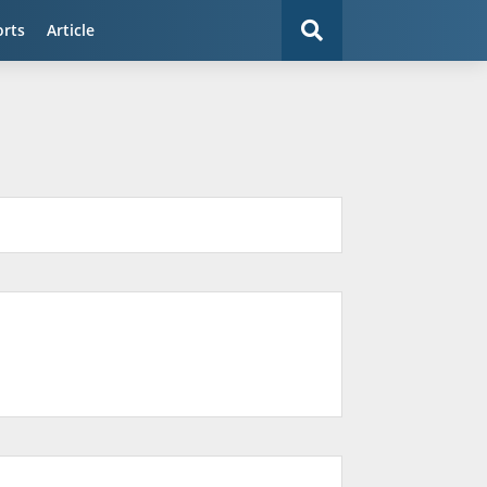
orts
Article