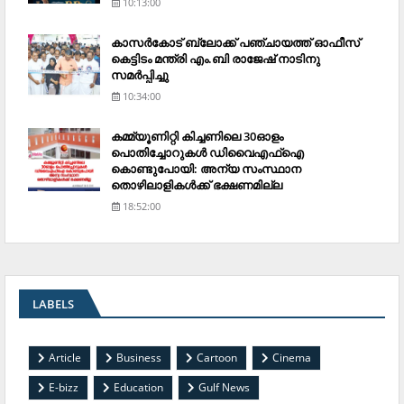
10:13:00
കാസര്‍കോട് ബ്ലോക്ക് പഞ്ചായത്ത് ഓഫീസ്
കെട്ടിടം മന്ത്രി എം.ബി രാജേഷ് നാടിനു
സമര്‍പ്പിച്ചു
10:34:00
കമ്മ്യൂണിറ്റി കിച്ചണിലെ 30ഓളം
പൊതിച്ചോറുകള്‍ ഡിവൈഎഫ്‌ഐ
കൊണ്ടുപോയി: അന്യ സംസ്ഥാന
തൊഴിലാളികള്‍ക്ക് ഭക്ഷണമില്ല
18:52:00
LABELS
Article
Business
Cartoon
Cinema
E-bizz
Education
Gulf News