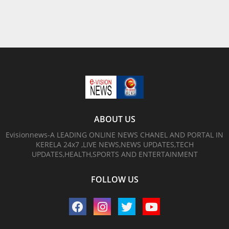
ABOUT US
Evisionnews-A LEADING ONLINE NEWS CHANEL AND PORTAL IN
KERELA 24x7 ,LIVE NEWS,NEWS UPDATES,TECH
UPDATES,HEALTH,SPORTS AND ENTERTAINMENT
FOLLOW US