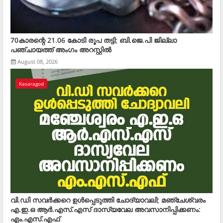
70കാരന്റെ 21.06 കോടി രൂപ തട്ടി; ബി.ജെ.പി ജില്ലാ
പഞ്ചായത്ത് അംഗം അറസ്റ്റില്‍
August 08, 2026
Kasaragod
വി.ഡി സവര്‍ക്കറെ ഉള്‍പ്പെടുത്തി ചോദ്യാവലി; മഞ്ചേശ്വരം
എ.ഇ.ഒ ആര്‍.എസ്.എസ് ദാസ്യവേല അവസാനിപ്പിക്കണം:
എം.എസ്.എഫ്