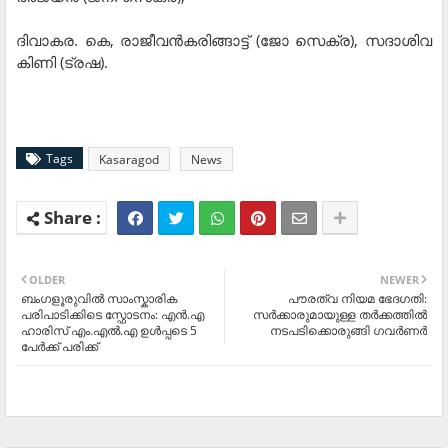
ദിവാകര. കെ, രാജീവന്‍കരിങ്ങാട്ട് (ജോ സെക്ര), സദാശിവ
കിണി (ട്രഷ).
Tags
Kasaragod
News
OLDER
NEWER
ബംഗളൂരുവിൽ സാംസ്കാരിക
പൗരത്വ നിയമ ഭേദഗതി:
പരിപാടിക്കിടെ സ്ഫോടനം: എൻ.എ
സര്‍ക്കാരുമായുള്ള തര്‍ക്കത്തില്‍
ഹാരിസ് എം.എൽ.എ ഉൾപ്പടെ 5
നടപടിക്കൊരുങ്ങി ഗവര്‍ണര്‍
പേർക്ക് പരിക്ക്