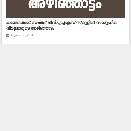
കാഞ്ഞങ്ങാട് സൗത്ത് ജിവിഎച്ച്എസ് സ്‌കൂളില്‍ സാമൂഹിക
വിരുദ്ധരുടെ അഴിഞ്ഞാട്ടം
August 06, 2026