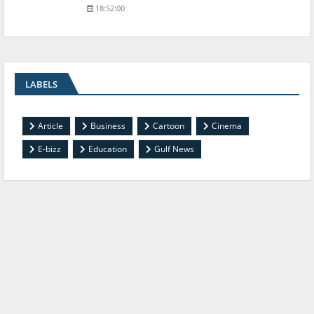
18:52:00
LABELS
Article
Business
Cartoon
Cinema
E-bizz
Education
Gulf News