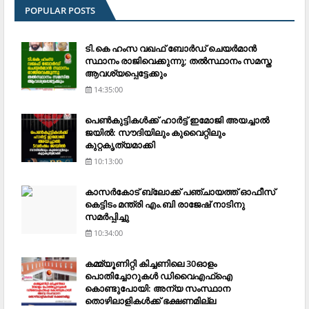
POPULAR POSTS
ടി.കെ ഹംസ വഖഫ് ബോര്‍ഡ് ചെയര്‍മാന്‍
സ്ഥാനം രാജിവെക്കുന്നു; തല്‍സ്ഥാനം സമസ്ത
ആവശ്യപ്പെട്ടേക്കും
14:35:00
പെണ്‍കുട്ടികള്‍ക്ക് ഹാര്‍ട്ട് ഇമോജി അയച്ചാല്‍
ജയില്‍: സൗദിയിലും കുവൈറ്റിലും
കുറ്റകൃത്യമാക്കി
10:13:00
കാസര്‍കോട് ബ്ലോക്ക് പഞ്ചായത്ത് ഓഫീസ്
കെട്ടിടം മന്ത്രി എം.ബി രാജേഷ് നാടിനു
സമര്‍പ്പിച്ചു
10:34:00
കമ്മ്യൂണിറ്റി കിച്ചണിലെ 30ഓളം
പൊതിച്ചോറുകള്‍ ഡിവൈഎഫ്‌ഐ
കൊണ്ടുപോയി: അന്യ സംസ്ഥാന
തൊഴിലാളികള്‍ക്ക് ഭക്ഷണമില്ല