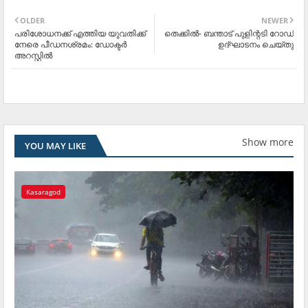
OLDER
NEWER
പരിശോധനക്ക് എത്തിയ യുവതിക്ക്
തെക്കില്‍- ബന്താട് പുളിന്റടി റോഡ്
നേരെ പീഡനശ്രമം: ഡോക്ടര്‍
ഉദ്ഘാടനം ചെയ്തു
അറസ്റ്റില്‍
Show more
YOU MAY LIKE
Kasaragod