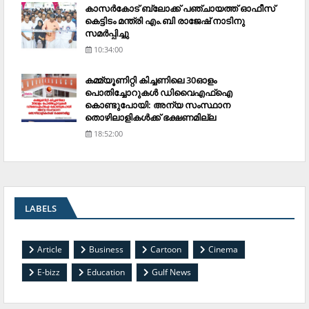
കാസര്‍കോട് ബ്ലോക്ക് പഞ്ചായത്ത് ഓഫീസ്
കെട്ടിടം മന്ത്രി എം.ബി രാജേഷ് നാടിനു
സമര്‍പ്പിച്ചു
10:34:00
കമ്മ്യൂണിറ്റി കിച്ചണിലെ 30ഓളം
പൊതിച്ചോറുകള്‍ ഡിവൈഎഫ്‌ഐ
കൊണ്ടുപോയി: അന്യ സംസ്ഥാന
തൊഴിലാളികള്‍ക്ക് ഭക്ഷണമില്ല
18:52:00
LABELS
Article
Business
Cartoon
Cinema
E-bizz
Education
Gulf News