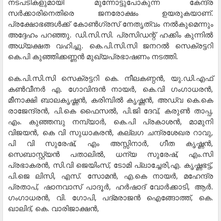
നടപടികളുമായി മുന്നോട്ടുപോകുന്ന കേന്ദ്ര
സര്‍ക്കാരിനെതിരെ ജനരോക്ഷം ഉയരുകയാണ്.
പ്രക്ഷോഭങ്ങള്‍ക്ക് കോണ്‍ഗ്രസ് നേതൃത്വം നല്‍കുമെന്നും
അദ്ദേഹം പറഞ്ഞു. ഡി.സി.സി. പ്രസിഡന്റ് ഹക്കിം കുന്നില്‍
അധ്യക്ഷത വഹിച്ചു. കെ.പി.സി.സി ജനറല്‍ സെക്രട്ടറി
കെ.പി കുഞ്ഞിക്കണ്ണന്‍ മുഖ്യപ്രഭാഷണം നടത്തി.
കെ.പി.സി.സി സെക്രട്ടറി കെ. നീലകണ്ഠന്‍, യു.ഡി.എഫ്
കണ്‍വീനര്‍ എ. ഗോവിന്ദന്‍ നായര്‍, കെ.വി ഗംഗാധരന്‍,
മീനാക്ഷി ബാലകൃഷ്ണന്‍, കരിമ്പില്‍ കൃഷ്ണന്‍, അഡ്വ കെ.കെ
രാജേന്ദ്രന്‍, പി.കെ ഫൈസല്‍, പി.ജി ദേവ്, കരുണ്‍ താപ്പ,
എം. കുഞ്ഞമ്പു നമ്പ്യാര്‍, കെ.പി പ്രകാശന്‍, മാമുനി
വിജയന്‍, കെ വി സുധാകരന്‍, കല്ലഗ ചന്ദ്രശേഖര റാവു,
പി വി സുരേഷ്, എം അസ്സിനാര്‍, ഗീത കൃഷ്ണന്‍,
സെബാസ്റ്റ്യന്‍ പതാലില്‍, ധന്യ സുരേഷ്, എം.സി
പ്രഭാകരന്‍, സി.വി ജെയിംസ്, ടോമി പ്ലാച്ചേരി,എ. കൃഷ്ണഭട്ട്,
പി.ജെ ലിസി, എസ്. സോമന്‍, എ.കെ നായര്‍, മഹേന്ദ്ര
പ്രതാപ്, ഷാനവാസ് പാദൂര്‍, ഹര്‍ഷാദ് വോര്‍ക്കാടി, ആര്‍.
ഗംഗാധരന്‍, വി. ഗോപി, പദ്മരാജന്‍ ഐങ്ങോത്ത്, കെ.
ഖാലിദ്, കെ. വാരിജാക്ഷന്‍,